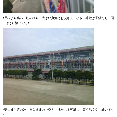
♪屋根より高い 鯉のぼり 大きい真鯉はお父さん 小さい緋鯉は子供たち 面
白そうに泳いでる♪
♪甍の波と雲の波 重なる波の中空を 橘かおる朝風に 高く泳ぐや 鯉のぼり
♪