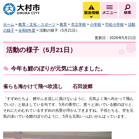
大村市
緊急情報
メニュー
検
緊急情報を開く
ホーム
>
教育・文化・スポーツ
>
教育
>
市立学校
>
小学校
>
竹松小学校
>
活動
の様子
>
令和8年度
> 活動の様子（5月21日）
更新日：2026年5月21日
活動の様子（5月21日）
今年も鯉のぼりが元気に泳ぎました。
雀らも海かけて飛べ吹流し 石田波郷
「すずめたちよ、鯉やふき流しに負けないように、元気よく海へ向かって飛ん
でいけ」と励ましている句です。5月の青空に、悠々と泳いでいる鯉のぼりと、
それにたわむれているすずめの光景が浮かんできますね。子供たちも、空を元
気の泳いでいる鯉のぼりのように、5月も元気いっぱいがんばっています。