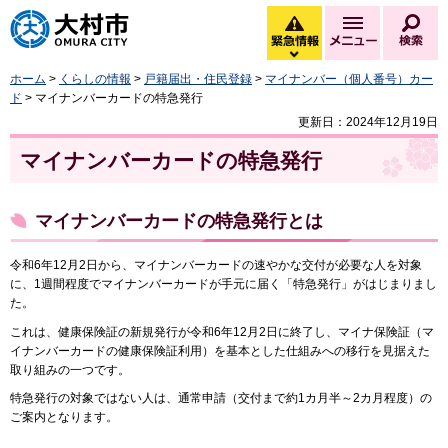
大村市
緊急情報
メニュー
検
緊急情報を開く
ホーム
>
くらしの情報
>
戸籍届出・住民登録
>
マイナンバー（個人番号）カー
ド
> マイナンバーカードの特急発行
更新日：2024年12月19日
マイナンバーカードの特急発行
マイナンバーカードの特急発行とは
令和6年12月2日から、マイナンバーカードの速やかな交付が必要な人を対象
に、1週間程度でマイナンバーカードが手元に届く「特急発行」がはじまりまし
た。
これは、健康保険証の新規発行が令和6年12月2日に終了し、マイナ保険証（マ
イナンバーカードの健康保険証利用）を基本とした仕組みへの移行を見据えた
取り組みの一つです。
特急発行の対象ではない人は、通常申請（交付まで約1カ月半～2カ月程度）の
ご案内となります。