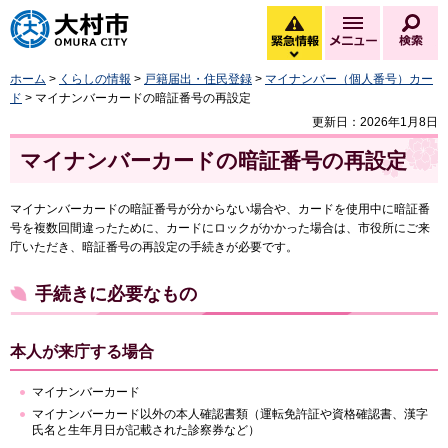
大村市
緊急情報
メニュー
検
緊急情報を開く
ホーム
>
くらしの情報
>
戸籍届出・住民登録
>
マイナンバー（個人番号）カー
ド
> マイナンバーカードの暗証番号の再設定
更新日：2026年1月8日
マイナンバーカードの暗証番号の再設定
マイナンバーカードの暗証番号が分からない場合や、カードを使用中に暗証番
号を複数回間違ったために、カードにロックがかかった場合は、市役所にご来
庁いただき、暗証番号の再設定の手続きが必要です。
手続きに必要なもの
本人が来庁する場合
マイナンバーカード
マイナンバーカード以外の本人確認書類（運転免許証や資格確認書、漢字
氏名と生年月日が記載された診察券など）