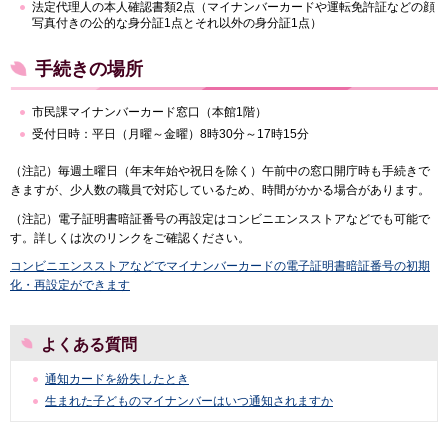
法定代理人の本人確認書類2点（マイナンバーカードや運転免許証などの顔
写真付きの公的な身分証1点とそれ以外の身分証1点）
手続きの場所
市民課マイナンバーカード窓口（本館1階）
受付日時：平日（月曜～金曜）8時30分～17時15分
（注記）毎週土曜日（年末年始や祝日を除く）午前中の窓口開庁時も手続きで
きますが、少人数の職員で対応しているため、時間がかかる場合があります。
（注記）電子証明書暗証番号の再設定はコンビニエンスストアなどでも可能で
す。詳しくは次のリンクをご確認ください。
コンビニエンスストアなどでマイナンバーカードの電子証明書暗証番号の初期
化・再設定ができます
よくある質問
通知カードを紛失したとき
生まれた子どものマイナンバーはいつ通知されますか