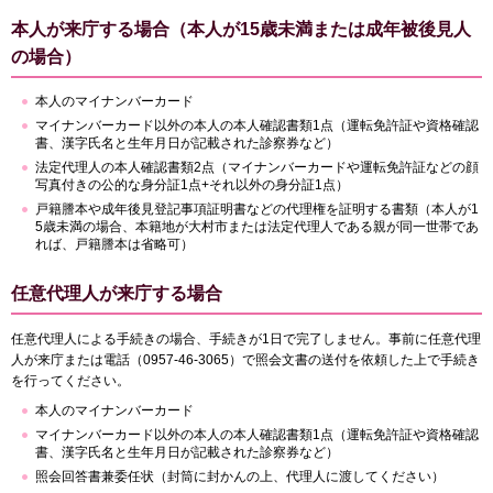
本人が来庁する場合（本人が15歳未満または成年被後見人
の場合）
本人のマイナンバーカード
マイナンバーカード以外の本人の本人確認書類1点（運転免許証や資格確認
書、漢字氏名と生年月日が記載された診察券など）
法定代理人の本人確認書類2点（マイナンバーカードや運転免許証などの顔
写真付きの公的な身分証1点+それ以外の身分証1点）
戸籍謄本や成年後見登記事項証明書などの代理権を証明する書類（本人が1
5歳未満の場合、本籍地が大村市または法定代理人である親が同一世帯であ
れば、戸籍謄本は省略可）
任意代理人が来庁する場合
任意代理人による手続きの場合、手続きが1日で完了しません。事前に任意代理
人が来庁または電話（0957-46-3065）で照会文書の送付を依頼した上で手続き
を行ってください。
本人のマイナンバーカード
マイナンバーカード以外の本人の本人確認書類1点（運転免許証や資格確認
書、漢字氏名と生年月日が記載された診察券など）
照会回答書兼委任状（封筒に封かんの上、代理人に渡してください）