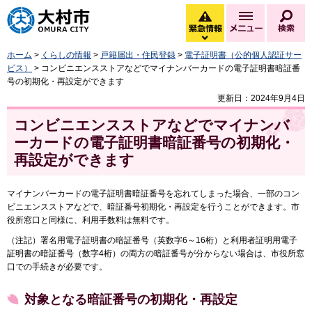
大村市
緊急情報
メニュー
検
緊急情報を開く
ホーム
>
くらしの情報
>
戸籍届出・住民登録
>
電子証明書（公的個人認証サー
ビス）
> コンビニエンスストアなどでマイナンバーカードの電子証明書暗証番
号の初期化・再設定ができます
更新日：2024年9月4日
コンビニエンスストアなどでマイナンバ
ーカードの電子証明書暗証番号の初期化・
再設定ができます
マイナンバーカードの電子証明書暗証番号を忘れてしまった場合、一部のコン
ビニエンスストアなどで、暗証番号初期化・再設定を行うことができます。市
役所窓口と同様に、利用手数料は無料です。
（注記）署名用電子証明書の暗証番号（英数字6～16桁）と利用者証明用電子
証明書の暗証番号（数字4桁）の両方の暗証番号が分からない場合は、市役所窓
口での手続きが必要です。
対象となる暗証番号の初期化・再設定