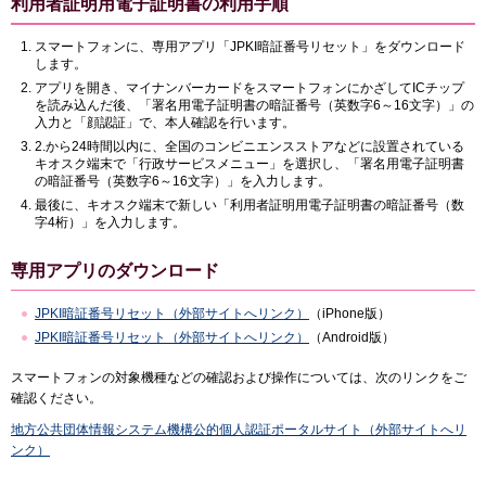
利用者証明用電子証明書の利用手順
スマートフォンに、専用アプリ「JPKI暗証番号リセット」をダウンロード
します。
アプリを開き、マイナンバーカードをスマートフォンにかざしてICチップ
を読み込んだ後、「署名用電子証明書の暗証番号（英数字6～16文字）」の
入力と「顔認証」で、本人確認を行います。
2.から24時間以内に、全国のコンビニエンスストアなどに設置されている
キオスク端末で「行政サービスメニュー」を選択し、「署名用電子証明書
の暗証番号（英数字6～16文字）」を入力します。
最後に、キオスク端末で新しい「利用者証明用電子証明書の暗証番号（数
字4桁）」を入力します。
専用アプリのダウンロード
JPKI暗証番号リセット（外部サイトへリンク）
（iPhone版）
JPKI暗証番号リセット（外部サイトへリンク）
（Android版）
スマートフォンの対象機種などの確認および操作については、次のリンクをご
確認ください。
地方公共団体情報システム機構公的個人認証ポータルサイト（外部サイトへリ
ンク）