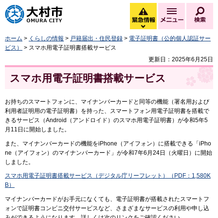
大村市
緊急情報
メニュー
検
緊急情報を開く
ホーム
>
くらしの情報
>
戸籍届出・住民登録
>
電子証明書（公的個人認証サー
ビス）
> スマホ用電子証明書搭載サービス
更新日：2025年6月25日
スマホ用電子証明書搭載サービス
お持ちのスマートフォンに、マイナンバーカードと同等の機能（署名用および
利用者証明用の電子証明書）を持った、スマートフォン用電子証明書を搭載で
きるサービス（Android（アンドロイド）のスマホ用電子証明書）が令和5年5
月11日に開始しました。
また、マイナンバーカードの機能をiPhone（アイフォン）に搭載できる「iPho
ne（アイフォン）のマイナンバーカード」が令和7年6月24日（火曜日）に開始
しました。
スマホ用電子証明書搭載サービス（デジタル庁リーフレット）（PDF：1,580K
B）
マイナンバーカードがお手元になくても、電子証明書が搭載されたスマートフ
ォンで証明書コンビニ交付サービスなど、さまざまなサービスの利用や申し込
みができるようになります。詳しくは次のリンクをご確認ください。