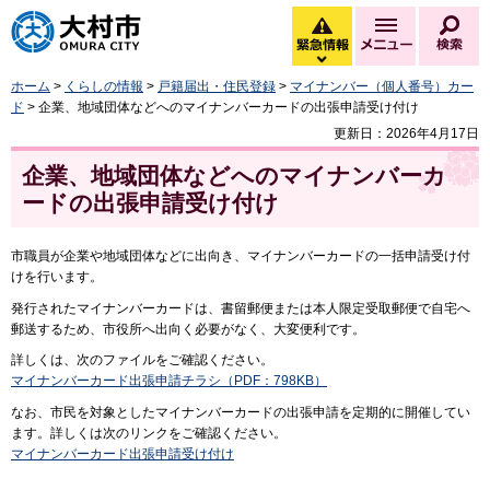
大村市
緊急情報
メニュー
検
緊急情報を開く
ホーム
>
くらしの情報
>
戸籍届出・住民登録
>
マイナンバー（個人番号）カー
ド
> 企業、地域団体などへのマイナンバーカードの出張申請受け付け
更新日：2026年4月17日
企業、地域団体などへのマイナンバーカ
ードの出張申請受け付け
市職員が企業や地域団体などに出向き、マイナンバーカードの一括申請受け付
けを行います。
発行されたマイナンバーカードは、書留郵便または本人限定受取郵便で自宅へ
郵送するため、市役所へ出向く必要がなく、大変便利です。
詳しくは、次のファイルをご確認ください。
マイナンバーカード出張申請チラシ（PDF：798KB）
なお、市民を対象としたマイナンバーカードの出張申請を定期的に開催してい
ます。詳しくは次のリンクをご確認ください。
マイナンバーカード出張申請受け付け