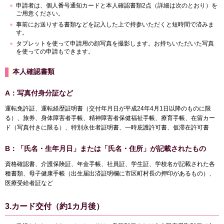
申請者は、個人番号通知カードと本人確認書類2点（詳細は次のとおり）を
ご用意ください。
事前にお送りする書類などを記入した上で持参いただくと短時間で済みま
す。
タブレットを使って申請用の顔写真を撮影します。お持ちいただいた写真
を使っての申請もできます。
本人確認書類
A：写真付身分証など
運転免許証、運転経歴証明書（交付年月日が平成24年4月1日以降のものに限
る）、旅券、身体障害者手帳、精神障害者保健福祉手帳、療育手帳、在留カー
ド（写真付きに限る）、特別永住者証明書、一時庇護許可書、仮滞在許可書
B：「氏名・生年月日」または「氏名・住所」が記載されたもの
資格確認書、介護保険証、年金手帳、社員証、学生証、学校名が記載された各
種書類、母子健康手帳（出生届出済証明欄に市区町村長の押印があるもの）、
医療受給者証など
3.カード交付（約1カ月後）