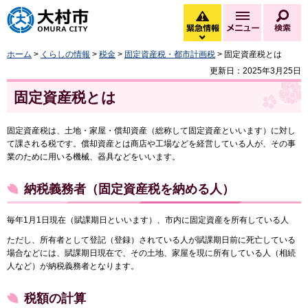
大村市
緊急情報
メニュー
検
緊急情報を開く
ホーム
>
くらしの情報
>
税金
>
固定資産税・都市計画税
> 固定資産税とは
更新日：2025年3月25日
固定資産税とは
固定資産税は、土地・家屋・償却資産（総称して固定資産といいます）に対し
て課される税です。償却資産とは商店や工場などを経営している人が、その事
業のために用いる機械、器具などをいいます。
納税義務者（固定資産税を納める人）
毎年1月1日現在（賦課期日といいます）、市内に固定資産を所有している人
ただし、所有者として登記（登録）されている人が賦課期日前に死亡している
場合などには、賦課期日現在で、その土地、家屋を現に所有している人（相続
人など）が納税義務者となります。
税額の計算