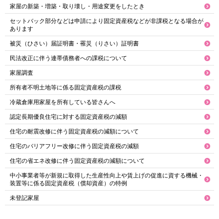
家屋の新築・増築・取り壊し・用途変更をしたとき
セットバック部分などは申請により固定資産税などが非課税となる場合が
あります
被災（ひさい）届証明書・罹災（りさい）証明書
民法改正に伴う連帯債務者への課税について
家屋調査
所有者不明土地等に係る固定資産税の課税
冷蔵倉庫用家屋を所有している皆さんへ
認定長期優良住宅に対する固定資産税の減額
住宅の耐震改修に伴う固定資産税の減額について
住宅のバリアフリー改修に伴う固定資産税の減額
住宅の省エネ改修に伴う固定資産税の減額について
中小事業者等が新規に取得した生産性向上や賃上げの促進に資する機械・
装置等に係る固定資産税（償却資産）の特例
未登記家屋