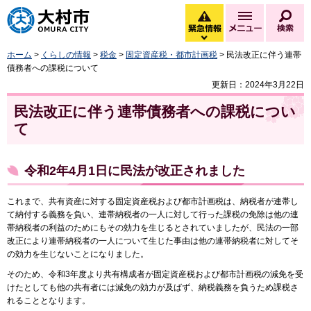
大村市
緊急情報
メニュー
検
緊急情報を開く
ホーム
>
くらしの情報
>
税金
>
固定資産税・都市計画税
> 民法改正に伴う連帯
債務者への課税について
更新日：2024年3月22日
民法改正に伴う連帯債務者への課税につい
て
令和2年4月1日に民法が改正されました
これまで、共有資産に対する固定資産税および都市計画税は、納税者が連帯し
て納付する義務を負い、連帯納税者の一人に対して行った課税の免除は他の連
帯納税者の利益のためにもその効力を生じるとされていましたが、民法の一部
改正により連帯納税者の一人について生じた事由は他の連帯納税者に対してそ
の効力を生じないことになりました。
そのため、令和3年度より共有構成者が固定資産税および都市計画税の減免を受
けたとしても他の共有者には減免の効力が及ばず、納税義務を負うため課税さ
れることとなります。