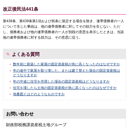
改正後民法441条
第438条、第439条第1項および前条に規定する場合を除き、連帯債務者の一人
について生じた事由は、他の連帯債務者に対してその効力を生じない。ただ
し、債務者および他の連帯債務者の一人が別段の意思を表示したときは、当該
他の連帯債務者に対する効力は、その意思に従う。
よくある質問
数年前に新築した家屋の固定資産税が急に高くなったのはなぜですか
年の途中で家屋を取り壊した、または建て替えた場合の固定資産税は
どうなりますか
年の中途に住宅を売買した場合の固定資産税はどうなりますか
住宅を壊したら土地の固定資産税が急に高くなったのはなぜですか
地番図とはどのようなものですか
お問い合わせ
財政部税務課資産税土地グループ