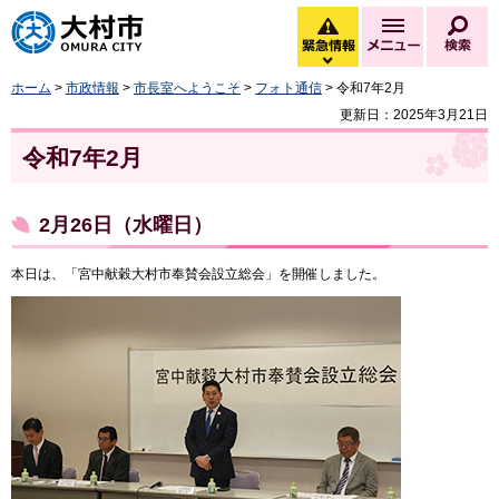
大村市
緊急情報
メニュー
検
緊急情報を開く
ホーム
>
市政情報
>
市長室へようこそ
>
フォト通信
> 令和7年2月
更新日：2025年3月21日
令和7年2月
2月26日（水曜日）
本日は、「宮中献穀大村市奉賛会設立総会」を開催しました。