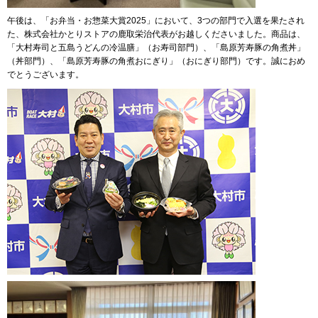
午後は、「お弁当・お惣菜大賞2025」において、3つの部門で入選を果たされ
た、株式会社かとりストアの鹿取栄治代表がお越しくださいました。商品は、
「大村寿司と五島うどんの冷温膳」（お寿司部門）、「島原芳寿豚の角煮丼」
（丼部門）、「島原芳寿豚の角煮おにぎり」（おにぎり部門）です。誠におめ
でとうございます。