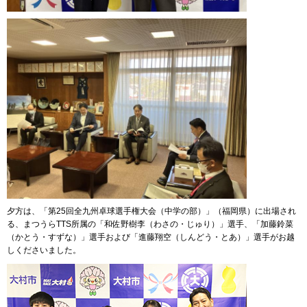
夕方は、「第25回全九州卓球選手権大会（中学の部）」（福岡県）に出場され
る、まつうらTTS所属の「和佐野樹李（わさの・じゅり）」選手、「加藤鈴菜
（かとう・すずな）」選手および「進藤翔空（しんどう・とあ）」選手がお越
しくださいました。