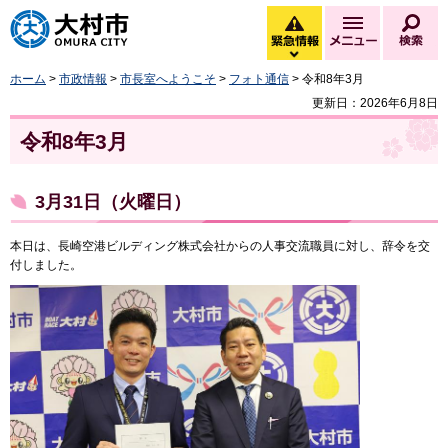
大村市
緊急情報
メニュー
検
緊急情報を開く
ホーム
>
市政情報
>
市長室へようこそ
>
フォト通信
> 令和8年3月
更新日：2026年6月8日
令和8年3月
3月31日（火曜日）
本日は、長崎空港ビルディング株式会社からの人事交流職員に対し、辞令を交
付しました。