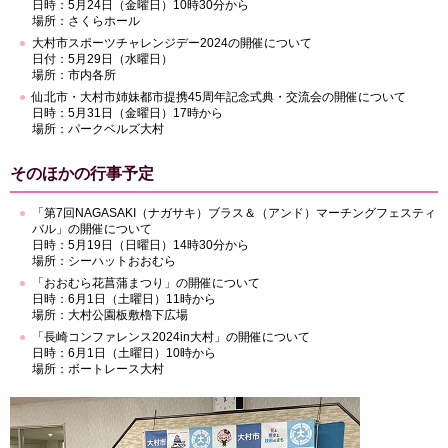
日時：5月24日（金曜日）10時30分から
場所：さくらホール
大村市スポーツチャレンジデー2024の開催について
日付：5月29日（水曜日）
場所：市内各所
仙北市・大村市姉妹都市提携45周年記念式典・交流会の開催について
日時：5月31日（金曜日）17時から
場所：パークベルズ大村
そのほかの行事予定
「第7回NAGASAKI（ナガサキ）ブラス＆（アンド）マーチングフェスティ
バル」の開催について
日時：5月19日（日曜日）14時30分から
場所：シーハットおおむら
「おおむら花菖蒲まつり」の開催について
日時：6月1日（土曜日）11時から
場所：大村公園板敷櫓下広場
「長崎コンファレンス2024in大村」の開催について
日時：6月1日（土曜日）10時から
場所：ボートレース大村