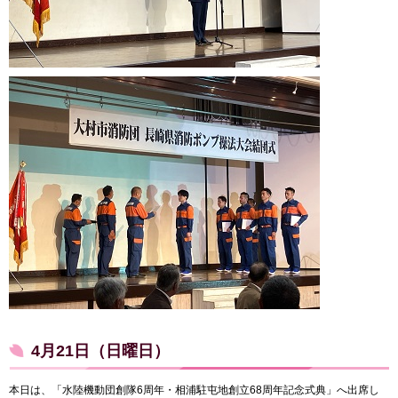
4月21日（日曜日）
本日は、「水陸機動団創隊6周年・相浦駐屯地創立68周年記念式典」へ出席し