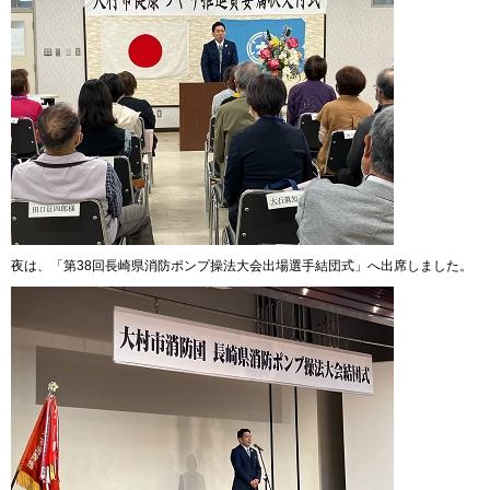
夜は、「第38回長崎県消防ポンプ操法大会出場選手結団式」へ出席しました。