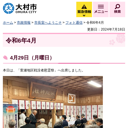
大村市
緊急情報
メニュー
検
緊急情報を開く
ホーム
>
市政情報
>
市長室へようこそ
>
フォト通信
> 令和6年4月
更新日：2024年7月18日
令和6年4月
4月29日（月曜日）
本日は、「萱瀬地区戦没者慰霊祭」へ出席しました。