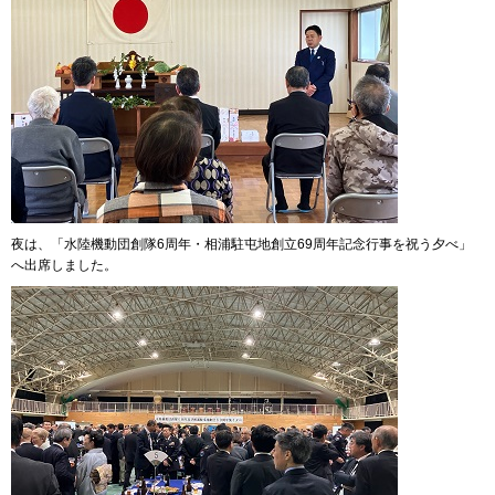
夜は、「水陸機動団創隊6周年・相浦駐屯地創立69周年記念行事を祝う夕べ」
へ出席しました。