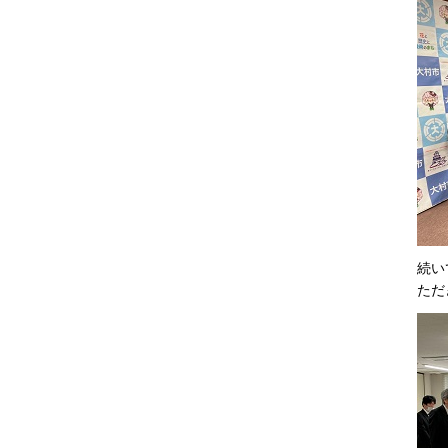
続い
ただ