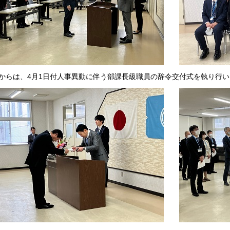
からは、4月1日付人事異動に伴う部課長級職員の辞令交付式を執り行