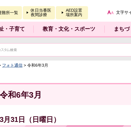
報を開く
休日当番医
AED設置
文字サ
避難所一覧
夜間診療
場所案内
祉・子育て
教育・文化・スポーツ
まちづ
>
フォト通信
> 令和6年3月
令和6年3月
3月31日（日曜日）