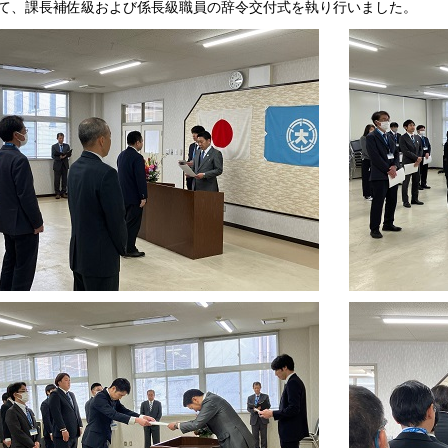
て、課長補佐級および係長級職員の辞令交付式を執り行いました。