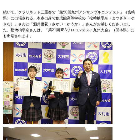
続いて、クラリネット三重奏で「第50回九州アンサンブルコンテスト」（宮崎
県）に出場される、本市出身で創成館高等学校の「松﨑柚季奈（まつざき・ゆ
きな）」さんと「酒井優花（さかい・ゆうか）」さんがお越しくださいまし
た。松﨑柚季奈さんは、「第21回JBAソロコンテスト九州大会」（熊本県）に
も出場されます。