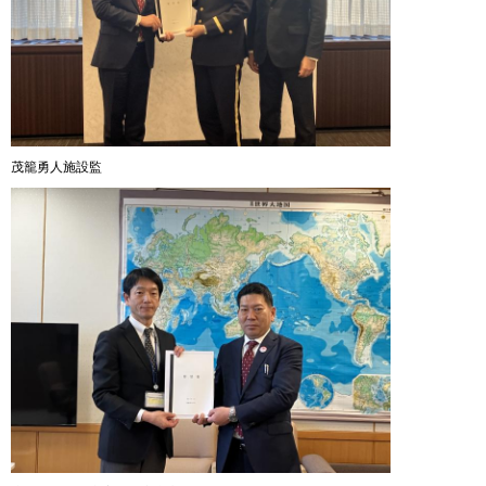
茂籠勇人施設監