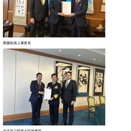
齋藤聡海上幕僚長
金子容三防衛大臣政務官