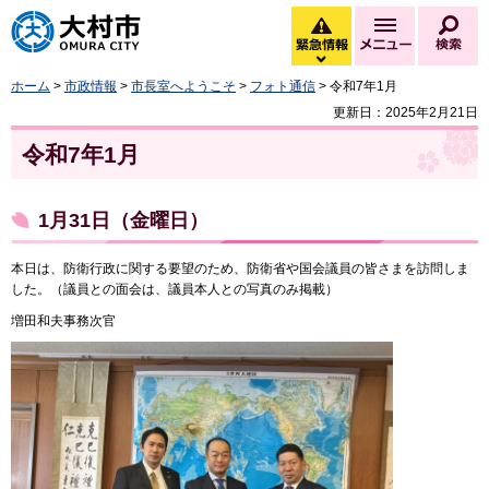
大村市
緊急情報
メニュー
検
緊急情報を開く
ホーム
>
市政情報
>
市長室へようこそ
>
フォト通信
> 令和7年1月
更新日：2025年2月21日
令和7年1月
1月31日（金曜日）
本日は、防衛行政に関する要望のため、防衛省や国会議員の皆さまを訪問しま
した。（議員との面会は、議員本人との写真のみ掲載）
増田和夫事務次官