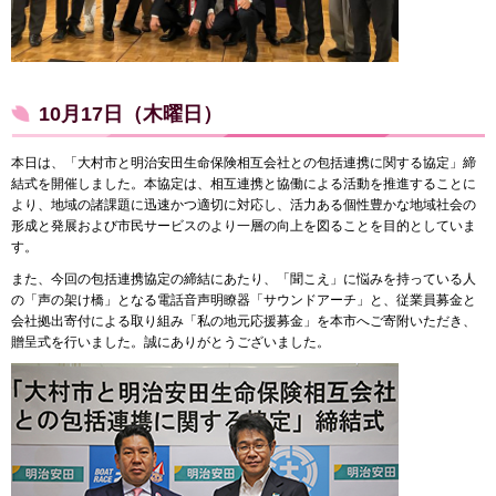
10月17日（木曜日）
本日は、「大村市と明治安田生命保険相互会社との包括連携に関する協定」締
結式を開催しました。本協定は、相互連携と協働による活動を推進することに
より、地域の諸課題に迅速かつ適切に対応し、活力ある個性豊かな地域社会の
形成と発展および市民サービスのより一層の向上を図ることを目的としていま
す。
また、今回の包括連携協定の締結にあたり、「聞こえ」に悩みを持っている人
の「声の架け橋」となる電話音声明瞭器「サウンドアーチ」と、従業員募金と
会社拠出寄付による取り組み「私の地元応援募金」を本市へご寄附いただき、
贈呈式を行いました。誠にありがとうございました。