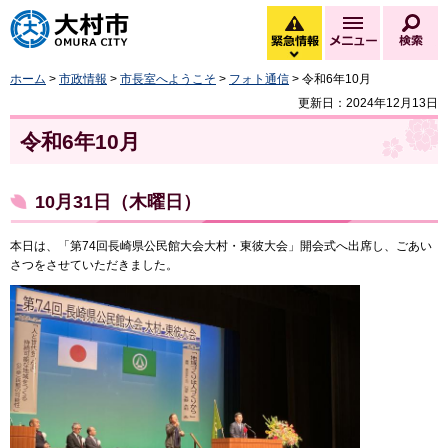
大村市
緊急情報
メニュー
検
緊急情報を開く
ホーム
>
市政情報
>
市長室へようこそ
>
フォト通信
> 令和6年10月
更新日：2024年12月13日
令和6年10月
10月31日（木曜日）
本日は、「第74回長崎県公民館大会大村・東彼大会」開会式へ出席し、ごあい
さつをさせていただきました。