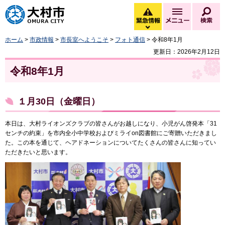
大村市
緊急情報
メニュー
検
緊急情報を開く
ホーム
>
市政情報
>
市長室へようこそ
>
フォト通信
> 令和8年1月
更新日：2026年2月12日
令和8年1月
１月30日（金曜日）
本日は、大村ライオンズクラブの皆さんがお越しになり、小児がん啓発本「31
センチの約束」を市内全小中学校およびミライon図書館にご寄贈いただきまし
た。この本を通じて、ヘアドネーションについてたくさんの皆さんに知ってい
ただきたいと思います。