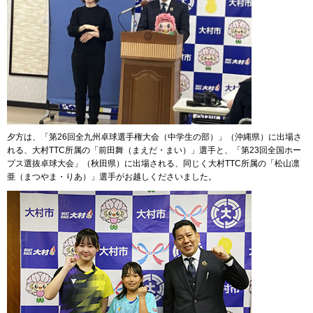
夕方は、「第26回全九州卓球選手権大会（中学生の部）」（沖縄県）に出場さ
れる、大村TTC所属の「前田舞（まえだ・まい）」選手と、「第23回全国ホー
プス選抜卓球大会」（秋田県）に出場される、同じく大村TTC所属の「松山凛
亜（まつやま・りあ）」選手がお越しくださいました。