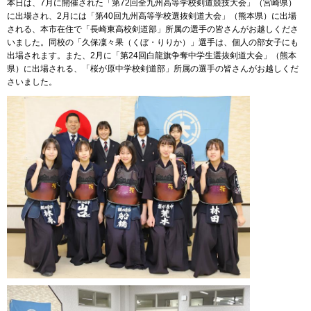
本日は、7月に開催された「第72回全九州高等学校剣道競技大会」（宮崎県）
に出場され、2月には「第40回九州高等学校選抜剣道大会」（熊本県）に出場
される、本市在住で「長崎東高校剣道部」所属の選手の皆さんがお越しくださ
いました。同校の「久保凜々果（くぼ・りりか）」選手は、個人の部女子にも
出場されます。また、2月に「第24回白龍旗争奪中学生選抜剣道大会」（熊本
県）に出場される、「桜が原中学校剣道部」所属の選手の皆さんがお越しくだ
さいました。