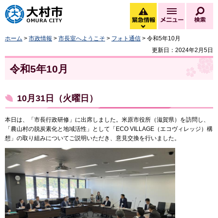
大村市
緊急情報
メニュー
検
緊急情報を開く
ホーム
>
市政情報
>
市長室へようこそ
>
フォト通信
> 令和5年10月
更新日：2024年2月5日
令和5年10月
10月31日（火曜日）
本日は、「市長行政研修」に出席しました。米原市役所（滋賀県）を訪問し、
「農山村の脱炭素化と地域活性」として「ECO VILLAGE（エコヴィレッジ）構
想」の取り組みについてご説明いただき、意見交換を行いました。