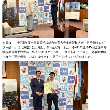
本日は、「令和5年度全国高等学校総合体育大会柔道競技大会（男子66キログ
ラム級）」（北海道）に出場し、第3位入賞、また「令和4年度第45回全国高等
学校柔道選手権大会（男子66キログラム級」（東京都）に出場し、見事準優勝
された「三好優希（みよしゆうき）」選手がお越しくださいました。