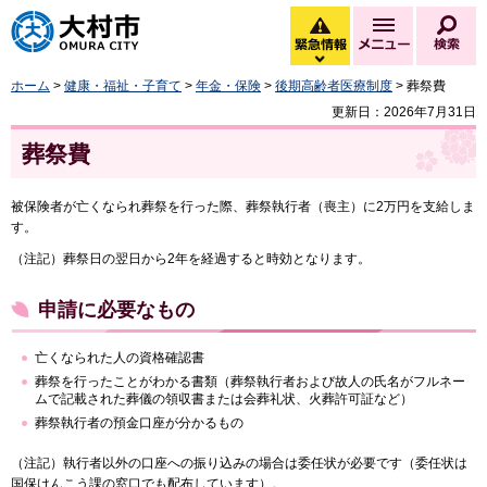
大村市
緊急情報
メニュー
検
緊急情報を開く
ホーム
>
健康・福祉・子育て
>
年金・保険
>
後期高齢者医療制度
> 葬祭費
更新日：2026年7月31日
葬祭費
被保険者が亡くなられ葬祭を行った際、葬祭執行者（喪主）に2万円を支給しま
す。
（注記）葬祭日の翌日から2年を経過すると時効となります。
申請に必要なもの
亡くなられた人の資格確認書
葬祭を行ったことがわかる書類（葬祭執行者および故人の氏名がフルネー
ムで記載された葬儀の領収書または会葬礼状、火葬許可証など）
葬祭執行者の預金口座が分かるもの
（注記）執行者以外の口座への振り込みの場合は委任状が必要です（委任状は
国保けんこう課の窓口でも配布しています）。