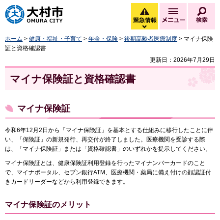
大村市
緊急情報
メニュー
検
緊急情報を開く
ホーム
>
健康・福祉・子育て
>
年金・保険
>
後期高齢者医療制度
> マイナ保険
証と資格確認書
更新日：2026年7月29日
マイナ保険証と資格確認書
マイナ保険証
令和6年12月2日から「マイナ保険証」を基本とする仕組みに移行したことに伴
い、「保険証」の新規発行、再交付が終了しました。医療機関を受診する際
は、「マイナ保険証」または「資格確認書」のいずれかを提示してください。
マイナ保険証とは、健康保険証利用登録を行ったマイナンバーカードのこと
で、マイナポータル、セブン銀行ATM、医療機関・薬局に備え付けの顔認証付
きカードリーダーなどから利用登録できます。
マイナ保険証のメリット