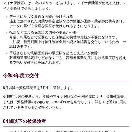
マイナ保険証には、次のメリットがあります。マイナ保険証が使える人は、マ
イナ保険証で受診しましょう。
データに基づく最適な医療が受けられる
過去に処方されたお薬や特定健診などの情報が医師・薬剤師に共有され、
データに基づく最適な医療が受けられるようになります。
転居などによる保険証の切替や更新が不要
今後、転居などで必要だった保険証の切替や更新が不要になります。
（注記）暫定期間中は被保険者全員へ資格確認書を交付しているため、申
請は必要です。
手続きなしで高額医療費の限度額を超える支払いが免除
限度額適用認定証などがなくても、高額療養費制度における限度額を超え
る支払いが確実に免除されます。
令和8年度の交付
8月以降の資格確認書を7月中に送付します。
令和8年8月の更新から、年齢やマイナ保険証の利用頻度により「資格確認書」
または「資格情報のお知らせ」のいずれかを送付します。詳しくは通知に同封
されているチラシをご確認ください。
84歳以下の被保険者