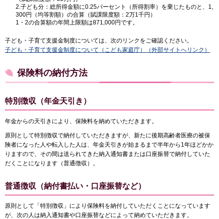
2.子ども分：総所得金額に0.25パーセント（所得割率）を乗じたものと、1,
300円（均等割額）の合算（賦課限度額：2万1千円）
1・2の合算額の年間上限額は871,000円です。
子ども・子育て支援金制度については、次のリンクをご確認ください。
子ども・子育て支援金制度について（こども家庭庁）（外部サイトへリンク）
保険料の納付方法
特別徴収（年金天引き）
年金からの天引きにより、保険料を納めていただきます。
原則として特別徴収で納付していただきますが、新たに後期高齢者医療の被保
険者になった人や転入した人は、年金天引きが始まるまで半年から1年ほどかか
りますので、その間は送られてきた納入通知書または口座振替で納付していた
だくことになります（普通徴収）。
普通徴収（納付書払い・口座振替など）
原則として「特別徴収」により保険料を納付していただくことになっています
が、次の人は納入通知書や口座振替などによって納めていただきます。