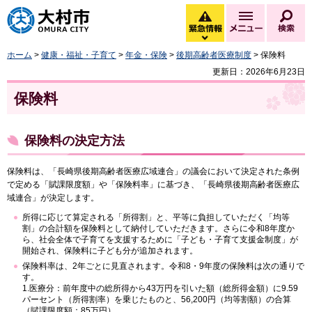
大村市
緊急情報
メニュー
検
緊急情報を開く
ホーム
>
健康・福祉・子育て
>
年金・保険
>
後期高齢者医療制度
> 保険料
更新日：2026年6月23日
保険料
保険料の決定方法
保険料は、「長崎県後期高齢者医療広域連合」の議会において決定された条例
で定める「賦課限度額」や「保険料率」に基づき、「長崎県後期高齢者医療広
域連合」が決定します。
所得に応じて算定される「所得割」と、平等に負担していただく「均等
割」の合計額を保険料として納付していただきます。さらに令和8年度か
ら、社会全体で子育てを支援するために「子ども・子育て支援金制度」が
開始され、保険料に子ども分が追加されます。
保険料率は、2年ごとに見直されます。令和8・9年度の保険料は次の通りで
す。
1.医療分：前年度中の総所得から43万円を引いた額（総所得金額）に9.59
パーセント（所得割率）を乗じたものと、56,200円（均等割額）の合算
（賦課限度額：85万円）