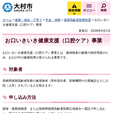
大村市
緊急情報
メニュー
検
緊急情報を開く
ホーム
>
健康・福祉・子育て
>
年金・保険
>
後期高齢者医療制度
> お口いきい
き健康支援（口腔ケア）事業
更新日：2026年4月1日
お口いきいき健康支援（口腔ケア）事業
お口いきいき健康支援（口腔ケア）事業とは、被保険者の健康の保持増進のた
め、お口の中の健康指導が受けられる事業です。
対象者
長崎県後期高齢者医療の被保険者（県外居住者、医療機関や介護施設などに入
院（入所）されている人を除きます）
申し込み方法
国保・後期保険課、または長崎県後期高齢者医療広域連合へ電話で申し込む