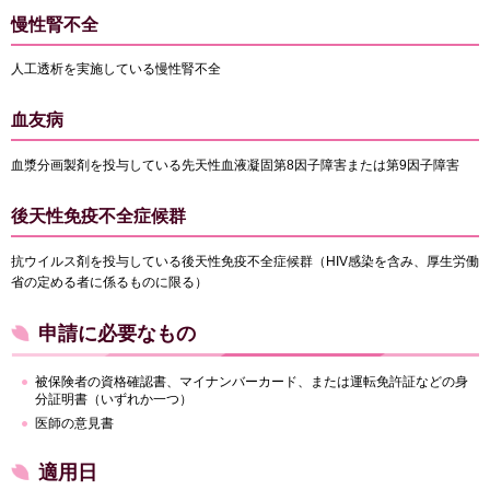
慢性腎不全
人工透析を実施している慢性腎不全
血友病
血漿分画製剤を投与している先天性血液凝固第8因子障害または第9因子障害
後天性免疫不全症候群
抗ウイルス剤を投与している後天性免疫不全症候群（HIV感染を含み、厚生労働
省の定める者に係るものに限る）
申請に必要なもの
被保険者の資格確認書、マイナンバーカード、または運転免許証などの身
分証明書（いずれか一つ）
医師の意見書
適用日