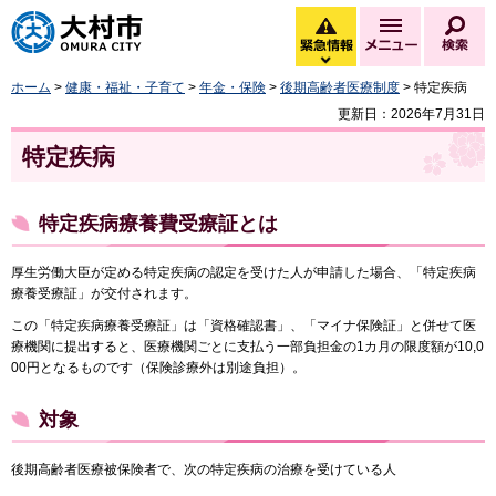
大村市
緊急情報
メニュー
検
緊急情報を開く
ホーム
>
健康・福祉・子育て
>
年金・保険
>
後期高齢者医療制度
> 特定疾病
更新日：2026年7月31日
特定疾病
特定疾病療養費受療証とは
厚生労働大臣が定める特定疾病の認定を受けた人が申請した場合、「特定疾病
療養受療証」が交付されます。
この「特定疾病療養受療証」は「資格確認書」、「マイナ保険証」と併せて医
療機関に提出すると、医療機関ごとに支払う一部負担金の1カ月の限度額が10,0
00円となるものです（保険診療外は別途負担）。
対象
後期高齢者医療被保険者で、次の特定疾病の治療を受けている人