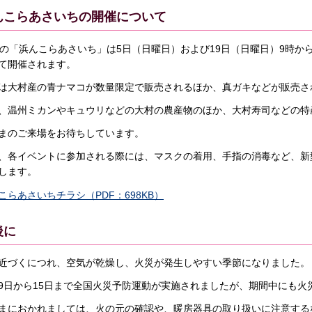
んこらあさいちの開催について
月の「浜んこらあさいち」は5日（日曜日）および19日（日曜日）9時
て開催されます。
は大村産の青ナマコが数量限定で販売されるほか、真ガキなどが販売さ
、温州ミカンやキュウリなどの大村の農産物のほか、大村寿司などの特
まのご来場をお待ちしています。
、各イベントに参加される際には、マスクの着用、手指の消毒など、新
します。
こらあさいちチラシ（PDF：698KB）
後に
近づくにつれ、空気が乾燥し、火災が発生しやすい季節になりました。
9日から15日まで全国火災予防運動が実施されましたが、期間中にも火
まにおかれましては、火の元の確認や、暖房器具の取り扱いに注意する