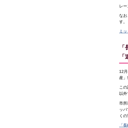
レー
なお
す。
ミッ
「
「
12
産」
この
以外
市所
ッパ
くの
「長