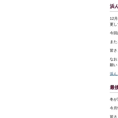
浜
12
更し
今回
また
皆さ
なお
願い
浜ん
最
冬が
今月
皆さ