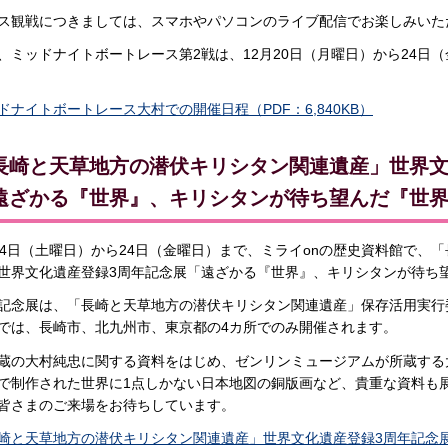
ス観戦につきましては、スマホやパソコンのライブ配信でお楽しみいた
、ミッドナイトボートレース第2戦は、12月20日（月曜日）から24日
ドナイトボートレース大村での開催日程（PDF：6,840KB）
長崎と天草地方の潜伏キリシタン関連遺産」世界文
遠ざかる『世界』、キリシタンが待ち望んだ『世
月4日（土曜日）から24日（金曜日）まで、ミライonの歴史資料館で、
世界文化遺産登録3周年記念展「遠ざかる『世界』、キリシタンが待ち
記念展は、「長崎と天草地方の潜伏キリシタン関連遺産」保存活用実行
では、長崎市、北九州市、東京都の4カ所でのみ開催されます。
蔵の大村純忠に関する資料をはじめ、ゼンリンミュージアムが所蔵する大
で制作された世界に1点しかない日本地図の銅版画など、貴重な資料も
皆さまのご来場をお待ちしています。
崎と天草地方の潜伏キリシタン関連遺産」世界文化遺産登録3周年記念