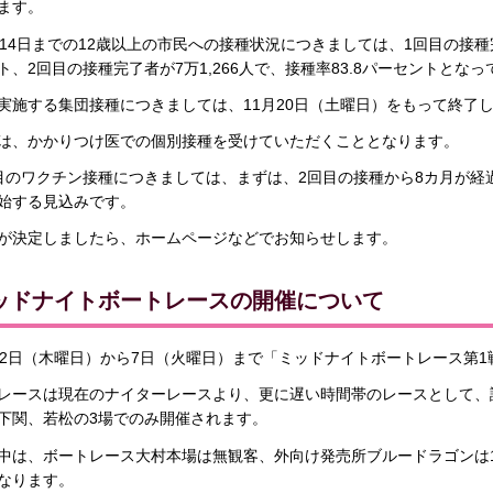
ます。
月14日までの12歳以上の市民への接種状況につきましては、1回目の接種完了
ト、2回目の接種完了者が7万1,266人で、接種率83.8パーセントとな
実施する集団接種につきましては、11月20日（土曜日）をもって終了
は、かかりつけ医での個別接種を受けていただくこととなります。
目のワクチン接種につきましては、まずは、2回目の接種から8カ月が経
始する見込みです。
が決定しましたら、ホームページなどでお知らせします。
ッドナイトボートレースの開催について
月2日（木曜日）から7日（火曜日）まで「ミッドナイトボートレース第
レースは現在のナイターレースより、更に遅い時間帯のレースとして、
下関、若松の3場でのみ開催されます。
中は、ボートレース大村本場は無観客、外向け発売所ブルードラゴンは1
なります。