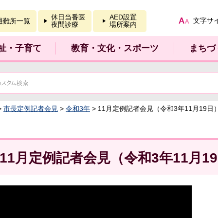
報を開く
休日当番医
AED設置
文字サ
避難所一覧
夜間診療
場所案内
祉・子育て
教育・文化・スポーツ
まちづ
>
市長定例記者会見
>
令和3年
> 11月定例記者会見（令和3年11月19日
11月定例記者会見（令和3年11月1