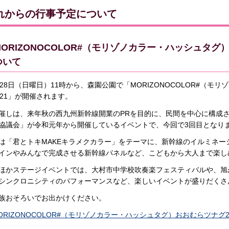
れからの行事予定について
MORIZONOCOLOR#（モリゾノカラー・ハッシュタグ
ついて
月28日（日曜日）11時から、森園公園で「MORIZONOCOLOR#（
021」が開催されます。
催しは、来年秋の西九州新幹線開業のPRを目的に、民間を中心に構成
協議会」が令和元年から開催しているイベントで、今回で3回目となり
は「君とトキMAKEキラメクカラー」をテーマに、新幹線のイルミネー
インやみんなで完成させる新幹線パネルなど、こどもから大人まで楽し
ほかステージイベントでは、大村市中学校吹奏楽フェスティバルや、旭
シンクロニシティのパフォーマンスなど、楽しいイベントが盛りだくさ
族おそろいでお出かけください。
ORIZONOCOLOR#（モリゾノカラー・ハッシュタグ）おおむらツナグ202