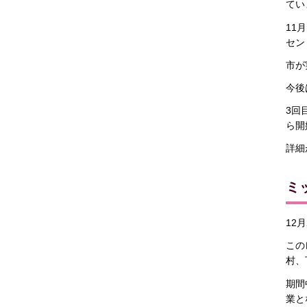
てい
11
セン
市が
今後
3回
ら開
詳細
ミ
12
この
村、
期間
業と