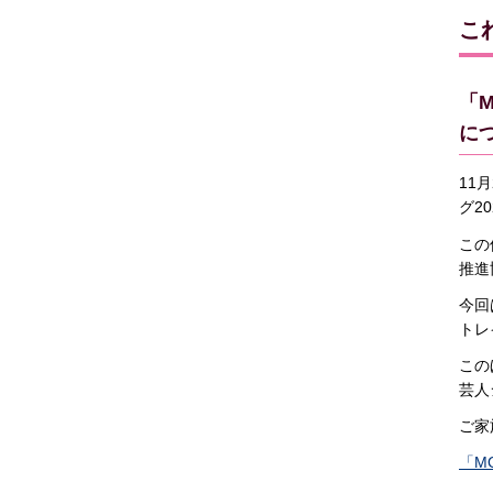
こ
「
に
11
グ2
この
推進
今回
トレ
この
芸人
ご家
「M