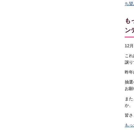
ち望
も
ン
12
これ
譲り
昨年
抽選
お願
また
か、
皆さ
もっ