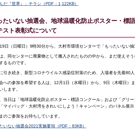
んだ『世界』」チラシ（PDF：1,122KB）
ったいない抽選会、地球温暖化防止ポスター・標
テスト表彰式について
月19日（日曜日）9時30分から、大村市環境センターで「もったいない
は、同センターに廃棄物として搬入されたものの中から、まだ使えそう
するものです。
に引き続き、新型コロナウイルス感染症対策のため、入場者を先着80
会への参加を希望する人は、12月1日（水曜日）から、9日（木曜日）
いします。
、当日は「地球温暖化防止ポスター・標語コンクール」および「グリー
「マイバッグ・大村湾をきれいにしよう！キャンペーン」のパネル展示
まのご参加をお待ちしています。
たいない抽選会2021実施要領（PDF：83KB）