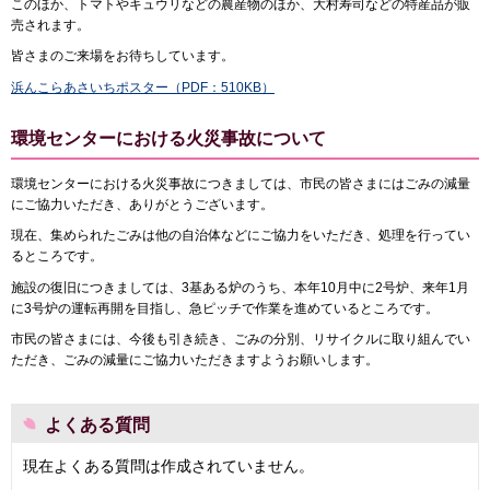
このほか、トマトやキュウリなどの農産物のほか、大村寿司などの特産品が販
売されます。
皆さまのご来場をお待ちしています。
浜んこらあさいちポスター（PDF：510KB）
環境センターにおける火災事故について
環境センターにおける火災事故につきましては、市民の皆さまにはごみの減量
にご協力いただき、ありがとうございます。
現在、集められたごみは他の自治体などにご協力をいただき、処理を行ってい
るところです。
施設の復旧につきましては、3基ある炉のうち、本年10月中に2号炉、来年1月
に3号炉の運転再開を目指し、急ピッチで作業を進めているところです。
市民の皆さまには、今後も引き続き、ごみの分別、リサイクルに取り組んでい
ただき、ごみの減量にご協力いただきますようお願いします。
よくある質問
現在よくある質問は作成されていません。