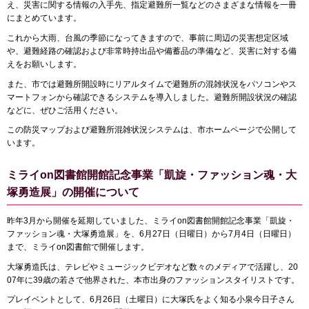
え、災害に関する情報の入手先、指定避難所一覧などのさまざまな情報を一冊
にまとめています。
これから大雨、台風の季節になってきますので、事前に周辺の災害想定区域
や、避難経路の確認および非常時持出品や備蓄品の準備など、災害に対する備
えをお願いします。
また、市では避難所開設時にリアルタイムで避難所の混雑状況をパソコンやス
マートフォンから確認できるシステムを導入しました。避難所開設状況の確認
などに、ぜひご活用ください。
この防災マップおよび避難所混雑状況システムは、市ホームページで公開して
います。
ミライon図書館開館記念事業「凱旋・ファッション魂・大
塚勇造展」の開催について
昨年3月から開催を延期していました、ミライon図書館開館記念事業「凱旋・
ファッション魂・大塚勇造展」を、6月27日（日曜日）から7月4日（日曜日）
まで、ミライon図書館で開催します。
大塚勇造氏は、テレビやミュージックビデオなど数々のメディアで活躍し、20
07年に39歳の若さで他界された、本市出身のファッションスタイリストです。
プレイベントとして、6月26日（土曜日）に大塚氏をよく知る小泉今日子さん