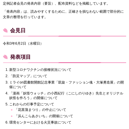
定例記者会見の発表内容（要旨）、配布資料などを掲載しています。
「発表内容」は、読みやすくするために、正確さを損なわない範囲で部分的に
文章の整理を行っています。
会見日
令和3年6月2日（水曜日）
発表項目
新型コロナワクチンの接種状況について
「防災マップ」について
ミライon図書館開館記念事業「凱旋・ファッション魂・大塚勇造展」の開
催について
「漫画「妖怪ウォッチ」の小西紀行（こにしのりゆき）先生とオリジナル
妖怪を作ろう」の開催について
これからの行事予定について
「花菖蒲まつり」の中止について
「浜んこらあさいち」の開催について
環境センターにおける火災事故について