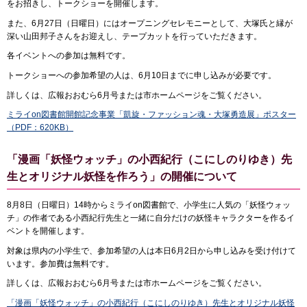
をお招きし、トークショーを開催します。
また、6月27日（日曜日）にはオープニングセレモニーとして、大塚氏と縁が
深い山田邦子さんをお迎えし、テープカットを行っていただきます。
各イベントへの参加は無料です。
トークショーへの参加希望の人は、6月10日までに申し込みが必要です。
詳しくは、広報おおむら6月号または市ホームページをご覧ください。
ミライon図書館開館記念事業「凱旋・ファッション魂・大塚勇造展」ポスター
（PDF：620KB）
「漫画「妖怪ウォッチ」の小西紀行（こにしのりゆき）先
生とオリジナル妖怪を作ろう」の開催について
8月8日（日曜日）14時からミライon図書館で、小学生に人気の「妖怪ウォッ
チ」の作者である小西紀行先生と一緒に自分だけの妖怪キャラクターを作るイ
ベントを開催します。
対象は県内の小学生で、参加希望の人は本日6月2日から申し込みを受け付けて
います。参加費は無料です。
詳しくは、広報おおむら6月号または市ホームページをご覧ください。
「漫画「妖怪ウォッチ」の小西紀行（こにしのりゆき）先生とオリジナル妖怪