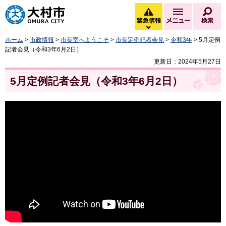
大村市
緊急情報
メニュー
検
緊急情報を開く
ホーム
>
市政情報
>
市長室へようこそ
>
市長定例記者会見
>
令和3年
> 5月定例
記者会見（令和3年6月2日）
更新日：2024年5月27日
5月定例記者会見（令和3年6月2日）