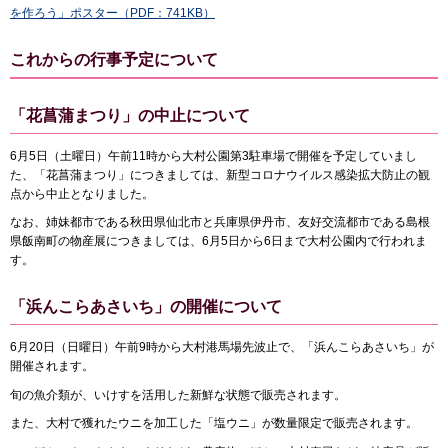
を作ろう」ポスター（PDF：741KB）
これからの行事予定について
「花菖蒲まつり」の中止について
6月5日（土曜日）午前11時から大村公園第3駐車場で開催を予定していまし
た、「花菖蒲まつり」につきましては、新型コロナウイルス感染拡大防止の観
点から中止となりました。
なお、姉妹都市である秋田県仙北市と兵庫県伊丹市、友好交流都市である島根
県飯南町の物産展につきましては、6月5日から6日まで大村公園内で行われま
す。
「浜んこらあさいち」の開催について
6月20日（日曜日）午前9時から大村港馬場先波止で、「浜んこらあさいち」が
開催されます。
旬の魚介類が、いけすを活用した新鮮な状態で販売されます。
また、大村で獲れたウニを加工した「塩ウニ」が数量限定で販売されます。