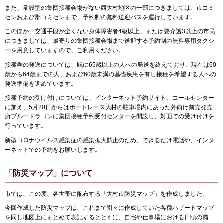
また、常設型の集団接種会場がない西大村地区の一部につきましては、市コミ
センおよび郡コミセンまで、予約制の無料送迎バスを運行しています。
このほか、交通手段が全くない身体障害者4級以上、または要介護3以上の市民
につきましては、最寄りの集団接種会場まで送迎する予約制の無料専用タクシ
ーを用意していますので、ご利用ください。
接種券の発送については、既に65歳以上の人への発送を終えており、現在は60
歳から64歳までの人、および60歳未満の基礎疾患を有し接種を希望する人への
発送準備を進めています。
接種予約の受け付けについては、インターネット予約サイト、コールセンター
に加え、5月20日からはボートレース大村の駐車場内にあった外向け前売発売
所ブルードラゴンに集団接種予約受付センターを開設し、対面での受け付けを
行っています。
新型コロナウイルス感染症の感染拡大防止のため、できるだけ電話や、インタ
ーネットでの予約をお願いします。
「防災マップ」について
市では、この度、各世帯に配布する「大村市防災マップ」を作成しました。
今回作成した防災マップは、これまで別々に作成していた各種ハザードマップ
を同じ地図上にまとめて表記するとともに、自宅や仕事場における日頃の備