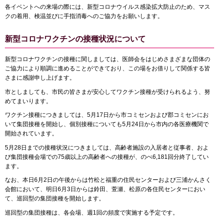
各イベントへの来場の際には、新型コロナウイルス感染拡大防止のため、マス
クの着用、検温並びに手指消毒へのご協力をお願いします。
新型コロナワクチンの接種状況について
新型コロナワクチンの接種に関しましては、医師会をはじめさまざまな団体の
ご協力により順調に進めることができており、この場をお借りして関係する皆
さまに感謝申し上げます。
市としましても、市民の皆さまが安心してワクチン接種が受けられるよう、努
めてまいります。
ワクチン接種につきましては、5月17日から市コミセンおよび郡コミセンにお
いて集団接種を開始し、個別接種についても5月24日から市内の各医療機関で
開始されています。
5月28日までの接種状況につきましては、高齢者施設の入居者と従事者、およ
び集団接種会場での75歳以上の高齢者への接種が、のべ6,181回分終了してい
ます。
なお、本日6月2日の午後からは竹松と福重の住民センターおよび三浦かんさく
会館において、明日6月3日からは鈴田、萱瀬、松原の各住民センターにおい
て、巡回型の集団接種を開始します。
巡回型の集団接種は、各会場、週1回の頻度で実施する予定です。