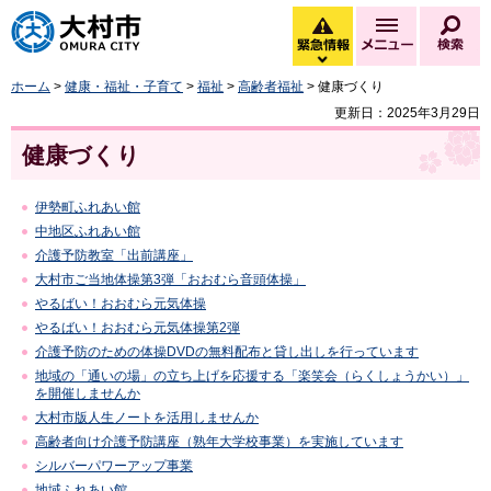
大村市
緊急情報
メニュー
検
緊急情報を開く
ホーム
>
健康・福祉・子育て
>
福祉
>
高齢者福祉
> 健康づくり
更新日：2025年3月29日
健康づくり
伊勢町ふれあい館
中地区ふれあい館
介護予防教室「出前講座」
大村市ご当地体操第3弾「おおむら音頭体操」
やるばい！おおむら元気体操
やるばい！おおむら元気体操第2弾
介護予防のための体操DVDの無料配布と貸し出しを行っています
地域の「通いの場」の立ち上げを応援する「楽笑会（らくしょうかい）」
を開催しませんか
大村市版人生ノートを活用しませんか
高齢者向け介護予防講座（熟年大学校事業）を実施しています
シルバーパワーアップ事業
地域ふれあい館