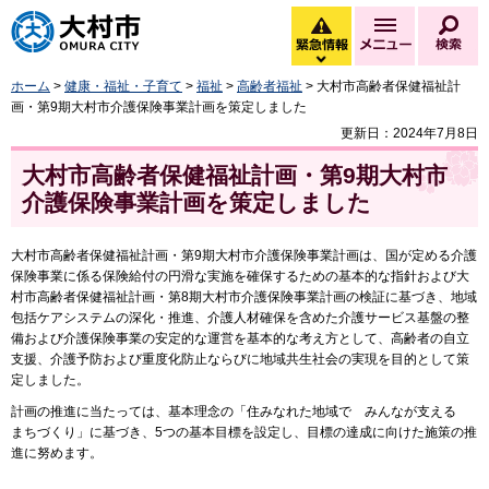
大村市
緊急情報
メニュー
検
緊急情報を開く
ホーム
>
健康・福祉・子育て
>
福祉
>
高齢者福祉
> 大村市高齢者保健福祉計
画・第9期大村市介護保険事業計画を策定しました
更新日：2024年7月8日
大村市高齢者保健福祉計画・第9期大村市
介護保険事業計画を策定しました
大村市高齢者保健福祉計画・第9期大村市介護保険事業計画は、国が定める介護
保険事業に係る保険給付の円滑な実施を確保するための基本的な指針および大
村市高齢者保健福祉計画・第8期大村市介護保険事業計画の検証に基づき、地域
包括ケアシステムの深化・推進、介護人材確保を含めた介護サービス基盤の整
備および介護保険事業の安定的な運営を基本的な考え方として、高齢者の自立
支援、介護予防および重度化防止ならびに地域共生社会の実現を目的として策
定しました。
計画の推進に当たっては、基本理念の「住みなれた地域で みんなが支える
まちづくり」に基づき、5つの基本目標を設定し、目標の達成に向けた施策の推
進に努めます。