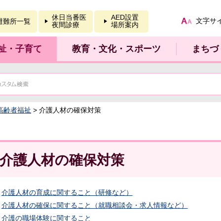
報を開く
休日当番医
AED設置
文字サ
避難所一覧
夜間診療
場所案内
祉・子育て
教育・文化・スポーツ
まちづ
高齢者福祉
> 介護人材の確保対策
介護人材の確保対策
介護人材の育成に関すること（研修など）
介護人材の確保に関すること（就職相談会・求人情報など）
介護の職場体験に関すること