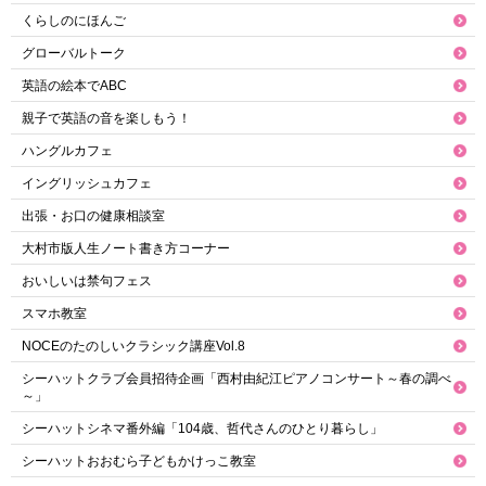
くらしのにほんご
グローバルトーク
英語の絵本でABC
親子で英語の音を楽しもう！
ハングルカフェ
イングリッシュカフェ
出張・お口の健康相談室
大村市版人生ノート書き方コーナー
おいしいは禁句フェス
スマホ教室
NOCEのたのしいクラシック講座Vol.8
シーハットクラブ会員招待企画「西村由紀江ピアノコンサート～春の調べ
～」
シーハットシネマ番外編「104歳、哲代さんのひとり暮らし」
シーハットおおむら子どもかけっこ教室