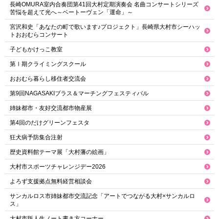
長崎OMURA室内合奏団第41回大村定期演奏会 名曲コンサートシリーズ
苦悩を超えて光へ～ベートーヴェン「運命」～
宮沢和史「あなたの町で歌います♪プロジェクト」長崎県大村市シーハッ
トおおむらコンサート
子どもかけっこ教室
第Ⅰ期クライミングスクール
おおむら暮らし移住者交流会
第9回NAGASAKIブラス＆マーチングフェスティバル
姉妹都市・友好交流都市物産展
第4回のだけグリーンフェスタ
狂犬病予防集合注射
歴史資料館テーマ展「大村藩の絵画」
大村市スポーツチャレンジデー2026
よろず支援拠点無料経営相談会
サンカルロス市姉妹都市交流記念「アートでつながる大村×サンカルロ
ス」
大村市版人生ノート書き方コーナー