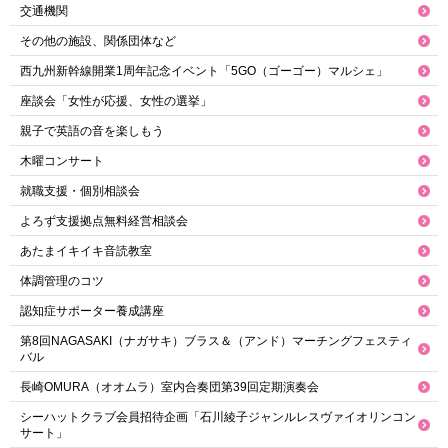
交通機関
その他の施設、関係団体など
西九州新幹線開業1周年記念イベント「5GO（ゴーゴー）マルシェ」
座談会「女性が応援、女性の選挙」
親子で英語の音を楽しもう
木曜コンサート
就職支援・個別相談会
よろず支援拠点無料経営相談会
あたまイキイキ音読教室
体調管理のコツ
認知症サポーター養成講座
第8回NAGASAKI（ナガサキ）ブラス＆（アンド）マーチングフェスティ
バル
長崎OMURA（オオムラ）室内合奏団第39回定期演奏会
シーハットクラブ会員招待企画「石川綾子ジャンルレスヴァイオリンコン
サート」