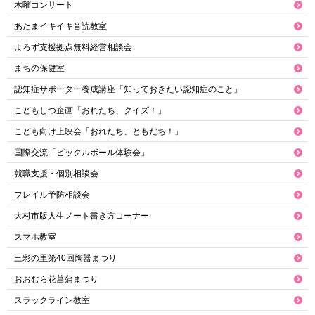
木曜コンサート
あたまイキイキ音読教室
よろず支援拠点無料経営相談会
まちの保健室
認知症サポーター養成講座「知っておきたい認知症のこと」
こどもしつ企画「おれたち、クイズ！」
こども向け上映会「おれたち、ともだち！」
国際交流「ピックルボール体験会」
就職支援・個別相談会
フレイル予防相談会
大村市版人生ノート書き方コーナー
スマホ教室
三彩の里第40回陶器まつり
おおむら花菖蒲まつり
スラックライン教室