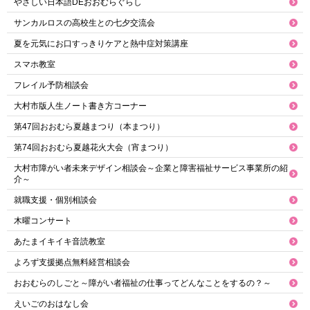
やさしい日本語DEおおむらぐらし
サンカルロスの高校生との七夕交流会
夏を元気にお口すっきりケアと熱中症対策講座
スマホ教室
フレイル予防相談会
大村市版人生ノート書き方コーナー
第47回おおむら夏越まつり（本まつり）
第74回おおむら夏越花火大会（宵まつり）
大村市障がい者未来デザイン相談会～企業と障害福祉サービス事業所の紹
介～
就職支援・個別相談会
木曜コンサート
あたまイキイキ音読教室
よろず支援拠点無料経営相談会
おおむらのしごと～障がい者福祉の仕事ってどんなことをするの？～
えいごのおはなし会