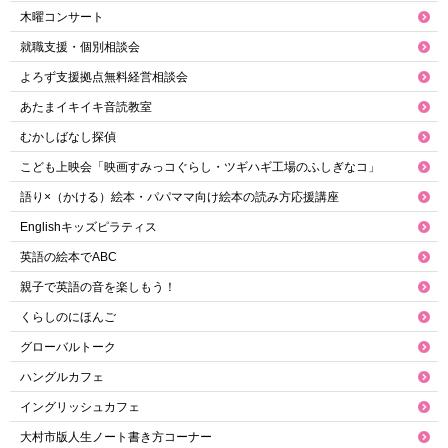
木曜コンサート
就職支援・個別相談会
よろず支援拠点無料経営相談会
あたまイキイキ音読教室
むかしばなし探偵
こども上映会「映画すみっコぐらし・ツギハギ工場のふしぎなコ」
語り×（かける）絵本・パパママ向け絵本の読み方応援講座
Englishキッズピラティス
英語の絵本でABC
親子で英語の音を楽しもう！
くらしのにほんご
グローバルトーク
ハングルカフェ
イングリッシュカフェ
大村市版人生ノート書き方コーナー