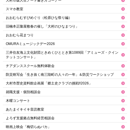
大村市版人生ノート書き方コーナー
スマホ教室
おおむらむすびめぐり（松原ひな祭り編）
旧楠本正隆屋敷春の催し「大村のひなまつり」
おおむら花まつり
OMURAミュージックデー2026
三井住友海上文化財団ときめくひととき第1089回「アミューズ・クイン
テットコンサート」
チアダンススクール無料体験会
防災映写会「生き抜く南三陸町の人々の一年」＆防災ワークショップ
大村市歴史資料館企画展「郷土史クラブの挑戦‼2026」
就職支援・個別相談会
木曜コンサート
あたまイキイキ音読教室
よろず支援拠点無料経営相談会
映画上映会「梅切らぬバカ」