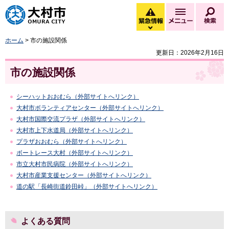
大村市
緊急情報
メニュー
検
緊急情報を開く
ホーム
> 市の施設関係
更新日：2026年2月16日
市の施設関係
シーハットおおむら（外部サイトへリンク）
大村市ボランティアセンター（外部サイトへリンク）
大村市国際交流プラザ（外部サイトへリンク）
大村市上下水道局（外部サイトへリンク）
プラザおおむら（外部サイトへリンク）
ボートレース大村（外部サイトへリンク）
市立大村市民病院（外部サイトへリンク）
大村市産業支援センター（外部サイトへリンク）
道の駅「長崎街道鈴田峠」（外部サイトへリンク）
よくある質問