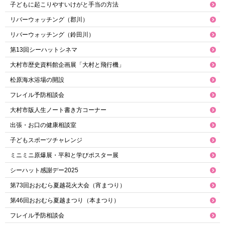
子どもに起こりやすいけがと手当の方法
リバーウォッチング（郡川）
リバーウォッチング（鈴田川）
第13回シーハットシネマ
大村市歴史資料館企画展「大村と飛行機」
松原海水浴場の開設
フレイル予防相談会
大村市版人生ノート書き方コーナー
出張・お口の健康相談室
子どもスポーツチャレンジ
ミニミニ原爆展・平和と学びポスター展
シーハット感謝デー2025
第73回おおむら夏越花火大会（宵まつり）
第46回おおむら夏越まつり（本まつり）
フレイル予防相談会