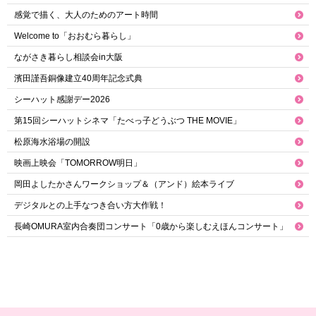
感覚で描く、大人のためのアート時間
Welcome to「おおむら暮らし」
ながさき暮らし相談会in大阪
濱田謹吾銅像建立40周年記念式典
シーハット感謝デー2026
第15回シーハットシネマ「たべっ子どうぶつ THE MOVIE」
松原海水浴場の開設
映画上映会「TOMORROW明日」
岡田よしたかさんワークショップ＆（アンド）絵本ライブ
デジタルとの上手なつき合い方大作戦！
長崎OMURA室内合奏団コンサート「0歳から楽しむえほんコンサート」