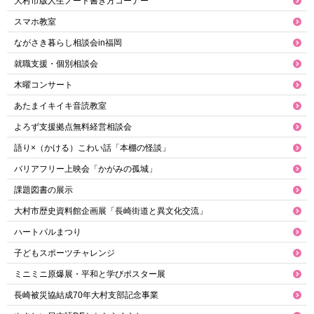
大村市版人生ノート書き方コーナー
スマホ教室
ながさき暮らし相談会in福岡
就職支援・個別相談会
木曜コンサート
あたまイキイキ音読教室
よろず支援拠点無料経営相談会
語り×（かける）こわい話「本棚の怪談」
バリアフリー上映会「かがみの孤城」
課題図書の展示
大村市歴史資料館企画展「長崎街道と異文化交流」
ハートパルまつり
子どもスポーツチャレンジ
ミニミニ原爆展・平和と学びポスター展
長崎被災協結成70年大村支部記念事業