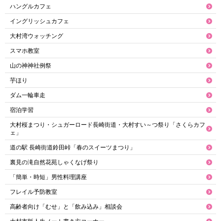
ハングルカフェ
イングリッシュカフェ
大村湾ウォッチング
スマホ教室
山の神神社例祭
芋ほり
ダム一輪車走
宿泊学習
大村桜まつり・シュガーロード長崎街道・大村すい～つ祭り「さくらカフ
ェ」
道の駅 長崎街道鈴田峠「春のスイーツまつり」
裏見の滝自然花苑しゃくなげ祭り
「簡単・時短」男性料理講座
フレイル予防教室
高齢者向け「むせ」と「飲み込み」相談会