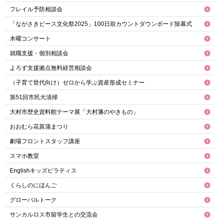
フレイル予防相談会
「ながさきピース文化祭2025」100日前カウントダウンボード除幕式
木曜コンサート
就職支援・個別相談会
よろず支援拠点無料経営相談会
（子育て世代向け）ゼロから学ぶ資産形成セミナー
第51回市民大清掃
大村市歴史資料館テーマ展「大村藩のやきもの」
おおむら花菖蒲まつり
劇場フロントスタッフ講座
スマホ教室
Englishキッズピラティス
くらしのにほんご
グローバルトーク
サンカルロス市留学生との交流会