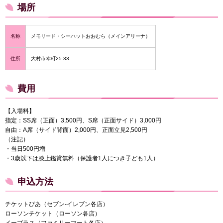
場所
名称
メモリード・シーハットおおむら（メインアリーナ）
住所
大村市幸町25-33
費用
【入場料】
指定：SS席（正面）3,500円、S席（正面サイド）3,000円
自由：A席（サイド背面）2,000円、正面立見2,500円
（注記）
・当日500円増
・3歳以下は膝上鑑賞無料（保護者1人につき子ども1人）
申込方法
チケットぴあ（セブン-イレブン各店）
ローソンチケット（ローソン各店）
イープラス（ファミリーマート各店）