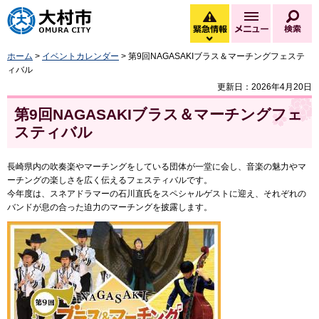
大村市
緊急情報
メニュー
検
緊急情報を開く
ホーム
>
イベントカレンダー
> 第9回NAGASAKIブラス＆マーチングフェステ
ィバル
更新日：2026年4月20日
第9回NAGASAKIブラス＆マーチングフェ
スティバル
長崎県内の吹奏楽やマーチングをしている団体が一堂に会し、音楽の魅力やマ
ーチングの楽しさを広く伝えるフェスティバルです。
今年度は、スネアドラマーの石川直氏をスペシャルゲストに迎え、それぞれの
バンドが息の合った迫力のマーチングを披露します。