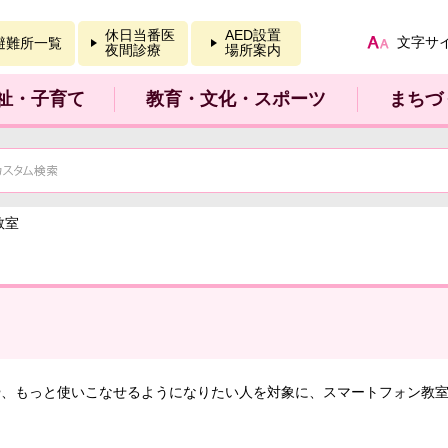
報を開く
休日当番医
AED設置
文字サ
避難所一覧
夜間診療
場所案内
祉・子育て
教育・文化・スポーツ
まちづ
教室
や、もっと使いこなせるようになりたい人を対象に、スマートフォン教