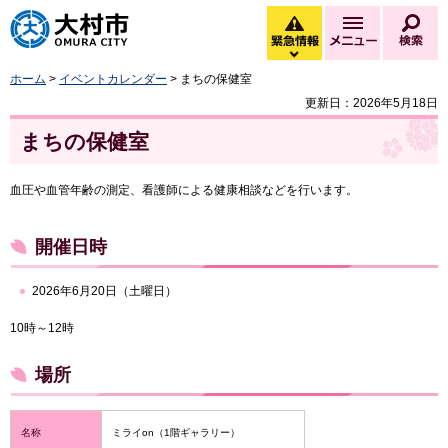
大村市
緊急情報
メニュー
検
緊急情報を開く
ホーム
>
イベントカレンダー
> まちの保健室
更新日：2026年5月18日
まちの保健室
血圧や血管年齢の測定、看護師による健康相談などを行います。
開催日時
2026年6月20日（土曜日）
10時～12時
場所
名称
ミライon（1階ギャラリー）