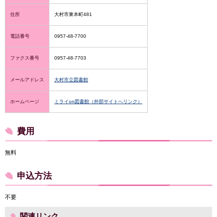
住所
大村市東本町481
電話番号
0957-48-7700
ファクス番号
0957-48-7703
メールアドレス
大村市立図書館
ホームページ
ミライon図書館（外部サイトへリンク）
費用
無料
申込方法
不要
関連リンク