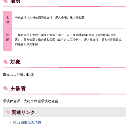
場所
名
中央会場（大村公園周辺会場、黒丸会場、鹿ノ島会場）
称
住
【集合場所】大村公園周辺会場：ボートレース大村第5駐車場（市役所第2別館
所
裏）、黒丸会場：総合運動公園（ぼうけん広場側）、鹿ノ島会場：旧大村市漁業協
同組合松原支部前
対象
市民および協力団体
主催者
環境保全課・大村市保健環境連合会
関連リンク
第52回市民大清掃