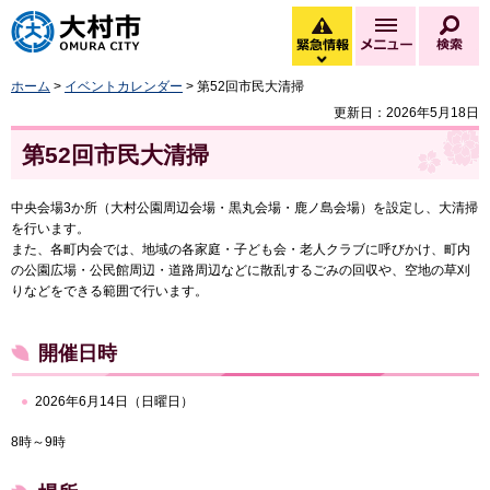
大村市
緊急情報
メニュー
検
緊急情報を開く
ホーム
>
イベントカレンダー
> 第52回市民大清掃
更新日：2026年5月18日
第52回市民大清掃
中央会場3か所（大村公園周辺会場・黒丸会場・鹿ノ島会場）を設定し、大清掃
を行います。
また、各町内会では、地域の各家庭・子ども会・老人クラブに呼びかけ、町内
の公園広場・公民館周辺・道路周辺などに散乱するごみの回収や、空地の草刈
りなどをできる範囲で行います。
開催日時
2026年6月14日（日曜日）
8時～9時