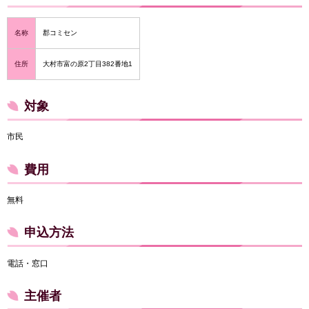
名称
郡コミセン
住所
大村市富の原2丁目382番地1
対象
市民
費用
無料
申込方法
電話・窓口
主催者