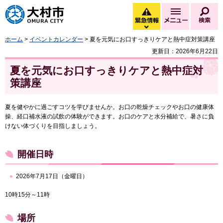
大村市
緊急情報
メニュー
検
緊急情報を開く
ホーム
>
イベントカレンダー
> 夏を元気にお口すっきりケアと熱中症対策講座
更新日：2026年6月22日
夏を元気にお口すっきりケアと熱中症対
策講座
夏を健やかに過ごすコツを学びませんか。お口の乾燥チェックやお口の健康体
操、経口補水液の試飲の体験ができます。お口のケアと水分補給で、暑さに負
けない体づくりを目指しましょう。
開催日時
2026年7月17日（金曜日）
10時15分～11時
場所