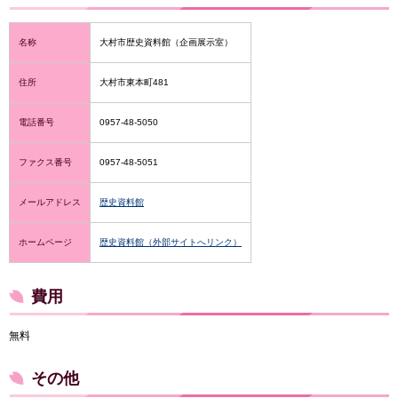
名称
大村市歴史資料館（企画展示室）
住所
大村市東本町481
電話番号
0957-48-5050
ファクス番号
0957-48-5051
メールアドレス
歴史資料館
ホームページ
歴史資料館（外部サイトへリンク）
費用
無料
その他