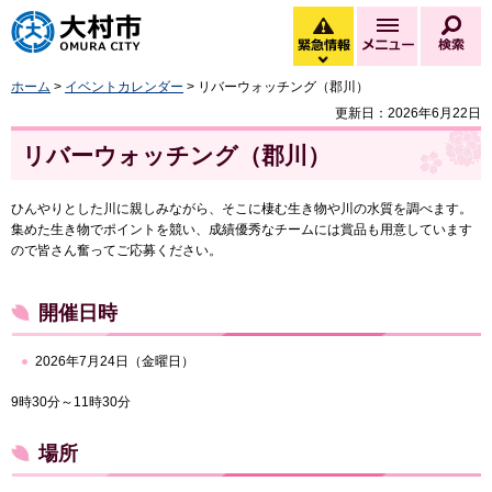
大村市
緊急情報
メニュー
検
緊急情報を開く
ホーム
>
イベントカレンダー
> リバーウォッチング（郡川）
更新日：2026年6月22日
リバーウォッチング（郡川）
ひんやりとした川に親しみながら、そこに棲む生き物や川の水質を調べます。
集めた生き物でポイントを競い、成績優秀なチームには賞品も用意しています
ので皆さん奮ってご応募ください。
開催日時
2026年7月24日（金曜日）
9時30分～11時30分
場所