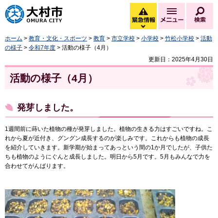
大村市
緊急情報
メニュー
検
緊急情報を開く
ホーム
>
教育・文化・スポーツ
>
教育
>
市立学校
>
小学校
>
竹松小学校
>
活動
の様子
>
令和7年度
> 活動の様子（4月）
更新日：2025年4月30日
活動の様子（4月）
発芽しました。
1週間前に蒔いた植物の種が発芽しました。植物の生きる力はすごいですね。こ
れから夏が近付き、グングン成長するのが楽しみです。これからも植物の成長
を紹介していきます。新学期が始まってあっという間の1か月でしたが、子供た
ちも植物のようにぐんと成長しました。明日から5月です。5月もみんなで力を
合わせてがんばります。