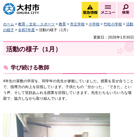
大村市
緊急情報
メニュー
検
緊急情報を開く
ホーム
>
教育・文化・スポーツ
>
教育
>
市立学校
>
小学校
>
竹松小学校
>
活動
の様子
>
令和7年度
> 活動の様子（1月）
更新日：2026年1月30日
活動の様子（1月）
学び続ける教師
4年生の算数の学習を、同学年の先生が参観していました。授業を見せ合うこと
で、指導力の向上を目指しています。子供たちの「分かった」「できた」とい
う声、そして笑顔あふれる授業を目指していきます。先生たちもいろいろな場
面で、協力しながら取り組んでいます。