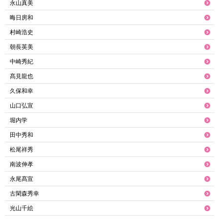
永山真美
晦日房和
村崎浩史
朝長英美
中崎秀紀
髙見龍也
久保和幸
山口弘宣
堀内学
田中秀和
松尾祥秀
南波伸孝
永尾髙宣
古閑森秀幸
光山千絵