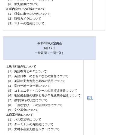
（6）黒丸踊像について
3.町内会のごみ収集について
（1）収集に出せない物について
（2）監視カメラについて
（3）マナーの啓発について
令和6年6月定例会
6月17日
一般質問（一問一答）
1.教育行政等について
（1）英語教育とALTについて
（2）英語日本一のまち？などの宣言について
（3）英語の実力判定と英検の活用について
（4）学校サポーター等について
（5）コミュニティ・スクールの進捗状況等について
（6）地区健全協の役割と青少年育成県民会議について
再生
（7）修学旅行の状況について
（8）「おむすび。」の活用状況について
（9）文化基金について
2.商工行政について
（1）バス交通等について
（2）ターミナルの再開発について
（3）大村市産業支援センターについて