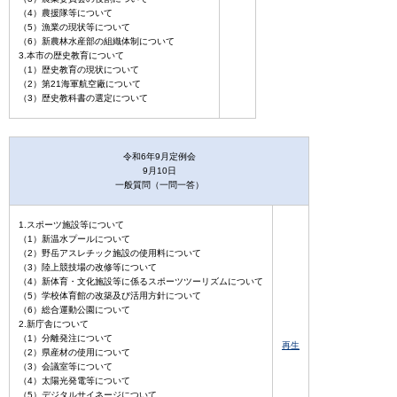
（4）農援隊等について
（5）漁業の現状等について
（6）新農林水産部の組織体制について
3.本市の歴史教育について
（1）歴史教育の現状について
（2）第21海軍航空廠について
（3）歴史教科書の選定について
令和6年9月定例会
9月10日
一般質問（一問一答）
1.スポーツ施設等について
（1）新温水プールについて
（2）野岳アスレチック施設の使用料について
（3）陸上競技場の改修等について
（4）新体育・文化施設等に係るスポーツツーリズムについて
（5）学校体育館の改築及び活用方針について
（6）総合運動公園について
2.新庁舎について
（1）分離発注について
再生
（2）県産材の使用について
（3）会議室等について
（4）太陽光発電等について
（5）デジタルサイネージについて