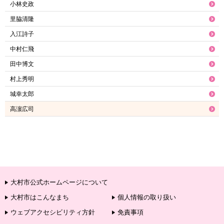
小林史政
里脇清隆
入江詩子
中村仁飛
田中博文
村上秀明
城幸太郎
高濵広司
大村市公式ホームページについて
大村市はこんなまち
個人情報の取り扱い
ウェブアクセシビリティ方針
免責事項