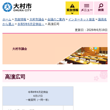
大村市
緊急情報
メニュー
検
緊急情報を開く
ホーム
>
市政情報
>
大村市議会
>
会議のご案内
>
インターネット放送
>
議員名
から選ぶ
>
令和5年6月定例会～
> 高濵広司
更新日：2026年6月19日
大村市議会
高濵広司
令和8年6月定例会
6月17日
一般質問（一問一答）