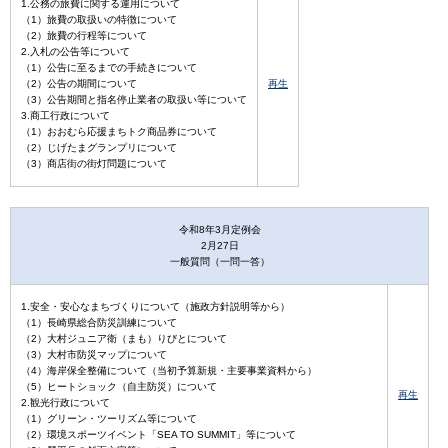
1.公務の旅費に関する運用について
（1）旅費の取扱いの特徴について
（2）旅費の行程等について
2.入札の公告等について
（1）公告に至るまでの手続きについて
（2）公告の期間について
再生
（3）公告期間と指名停止業者の取扱い等について
3.商工行政について
（1）おおむら応援まちトク商品券について
（2）じげたまグランプリについて
（3）商店街の街灯問題について
令和8年3月定例会
2月27日
一般質問（一問一答）
1.安全・安心なまちづくりについて（施政方針説明等から）
（1）長崎県総合防災訓練について
（2）大村ジュニア衛（まも）りびとについて
（3）大村市防災マップについて
（4）海岸保全整備について（当初予算新規・主要事業資料から）
（5）ヒートショック（自主防災）について
再生
2.観光行政について
（1）グリーン・ツーリズム等について
（2）環境スポーツイベント「SEA TO SUMMIT」等について