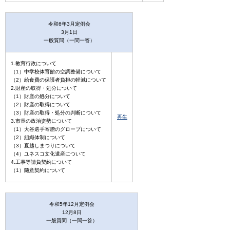
令和6年3月定例会
3月1日
一般質問（一問一答）
1.教育行政について
（1）中学校体育館の空調整備について
（2）給食費の保護者負担の軽減について
2.財産の取得・処分について
（1）財産の処分について
（2）財産の取得について
（3）財産の取得・処分の判断について
再生
3.市長の政治姿勢について
（1）大谷選手寄贈のグローブについて
（2）組織体制について
（3）夏越しまつりについて
（4）ユネスコ文化遺産について
4.工事等請負契約について
（1）随意契約について
令和5年12月定例会
12月8日
一般質問（一問一答）