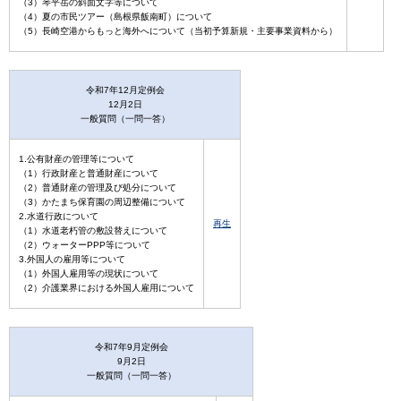
（3）琴平岳の斜面文字等について
（4）夏の市民ツアー（島根県飯南町）について
（5）長崎空港からもっと海外へについて（当初予算新規・主要事業資料から）
令和7年12月定例会
12月2日
一般質問（一問一答）
1.公有財産の管理等について
（1）行政財産と普通財産について
（2）普通財産の管理及び処分について
（3）かたまち保育園の周辺整備について
2.水道行政について
再生
（1）水道老朽管の敷設替えについて
（2）ウォーターPPP等について
3.外国人の雇用等について
（1）外国人雇用等の現状について
（2）介護業界における外国人雇用について
令和7年9月定例会
9月2日
一般質問（一問一答）