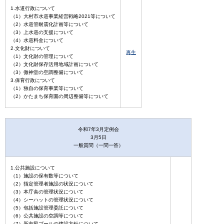
1.水道行政について
（1）大村市水道事業経営戦略2021等について
（2）水道管耐震化計画等について
（3）上水道の支援について
（4）水道料金について
2.文化財について
再生
（1）文化財の管理について
（2）文化財保存活用地域計画について
（3）微神堂の空調整備について
3.保育行政について
（1）独自の保育事業等について
（2）かたまち保育園の周辺整備等について
令和7年3月定例会
3月5日
一般質問（一問一答）
1.公共施設について
（1）施設の保有数等について
（2）指定管理者施設の状況について
（3）本庁舎の管理状況について
（4）シーハットの管理状況について
（5）包括施設管理委託について
（6）公共施設の空調等について
（7）新市民プールの建設方針について