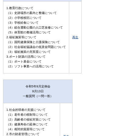
1.教育行政について
（1）史跡場所の案内と整備について
（2）小学校校区について
（3）学校給食について
（4）総合運動公園の人口芝改修について
（5）体育館の整備活用について
2.福祉施策等について
再生
（1）国民健康保険と介護保険について
（2）社会福祉協議会の低賃金問題について
（3）福祉施策の充実度について
3.ボート財源の活用について
（1）ボート基金について
（2）ソフト事業への活用について
令和5年9月定例会
9月13日
一般質問（一問一答）
1.社会的弱者の支援について
（1）老年者の税制等について
（2）高齢者の福祉対策について
（3）健康寿命の延伸について
（4）相対的貧困等について
2.市の財産管理について