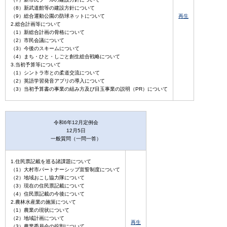
（8）新武道館等の建設方針について
（9）総合運動公園の防球ネットについて
再生
2.総合計画等について
（1）新総合計画の骨格について
（2）市民会議について
（3）今後のスキームについて
（4）まち・ひと・しごと創生総合戦略について
3.当初予算等について
（1）シントラ市との柔道交流について
（2）英語学習発音アプリの導入について
（3）当初予算書の事業の組み方及び目玉事業の説明（PR）について
令和6年12月定例会
12月5日
一般質問（一問一答）
1.住民票記載を巡る諸課題について
（1）大村市パートナーシップ宣誓制度について
（2）地域おこし協力隊について
（3）現在の住民票記載について
（4）住民票記載の今後について
2.農林水産業の施策について
（1）農業の現状について
（2）地域計画について
再生
（3）農業委員会の役割について