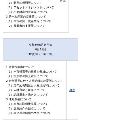
再生
（1）財産の種類等について
（2）アセットマネジメントについて
（3）不要財産の管理等について
3.第一次産業の支援策について
（1）本市の第一次産業等について
（2）農業者の支援等について
令和5年6月定例会
6月21日
一般質問（一問一答）
1.選挙投票率について
（1）本市投票率の推移と分析について
（2）投票率の向上対策について
2.定年延長に伴う人事組織の改変等について
（1）定年延長制度と人材活用等について
（2）人材育成と研修について
再生
（3）組織風土と働き方について
3.地方創生について
（1）本市の取組状況等について
（2）歴史紹介の拠点について
（3）琴平岳の斜面の文字について