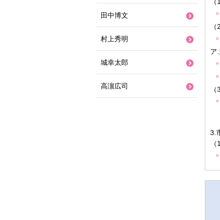
（
田中博文
（
村上秀明
ア
城幸太郎
高濵広司
（
3
（