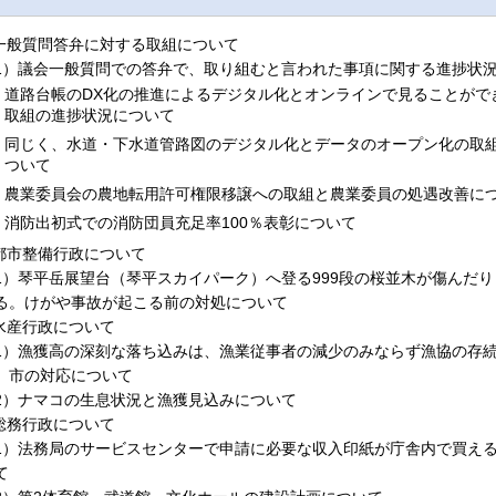
.一般質問答弁に対する取組について
1）議会一般質問での答弁で、取り組むと言われた事項に関する進捗状
道路台帳のDX化の推進によるデジタル化とオンラインで見ることがで
取組の進捗状況について
同じく、水道・下水道管路図のデジタル化とデータのオープン化の取
ついて
農業委員会の農地転用許可権限移譲への取組と農業委員の処遇改善に
消防出初式での消防団員充足率100％表彰について
.都市整備行政について
1）琴平岳展望台（琴平スカイパーク）へ登る999段の桜並木が傷んだ
る。けがや事故が起こる前の対処について
.水産行政について
1）漁獲高の深刻な落ち込みは、漁業従事者の減少のみならず漁協の存
、市の対応について
2）ナマコの生息状況と漁獲見込みについて
.総務行政について
1）法務局のサービスセンターで申請に必要な収入印紙が庁舎内で買え
て