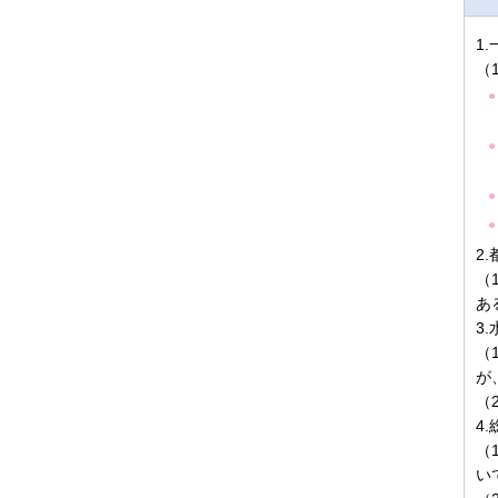
1
（
2
（
あ
3
（
が
（
4
（
い