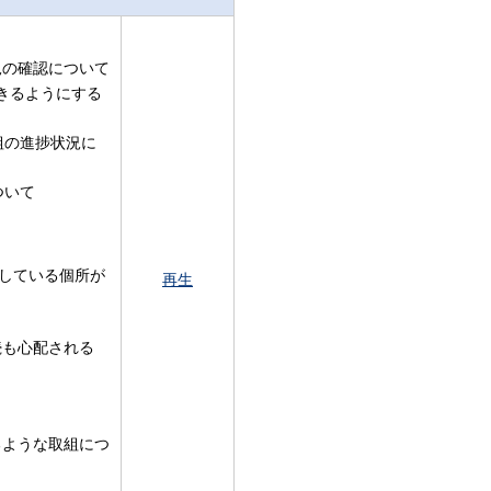
況の確認について
きるようにする
組の進捗状況に
ついて
りしている個所が
再生
続も心配される
るような取組につ