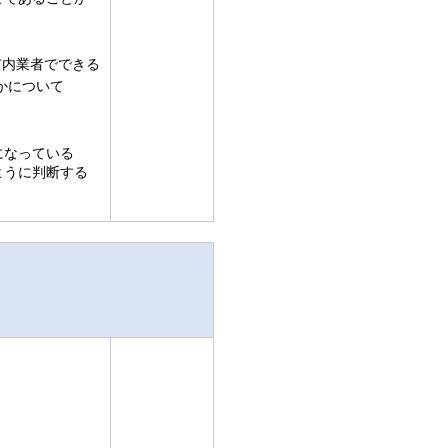
市内業者でできる
かについて
になっている
ように判断する