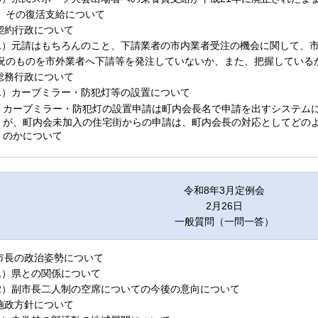
、その復活支給について
.契約行政について
1）元請はもちろんのこと、下請業者の市内業者受注の機会に関して、
況のものを市外業者へ下請等を発注していないか、また、把握している
.総務行政について
1）カーブミラー・防犯灯等の設置について
カーブミラー・防犯灯の設置申請は町内会長名で申請を出すシステム
が、町内会未加入の住宅街からの申請は、町内会長の対応としてどの
のかについて
令和8年3月定例会
2月26日
一般質問（一問一答）
.市長の政治姿勢について
1）県との関係について
2）副市長二人制の空席についての今後の意向について
.施政方針について