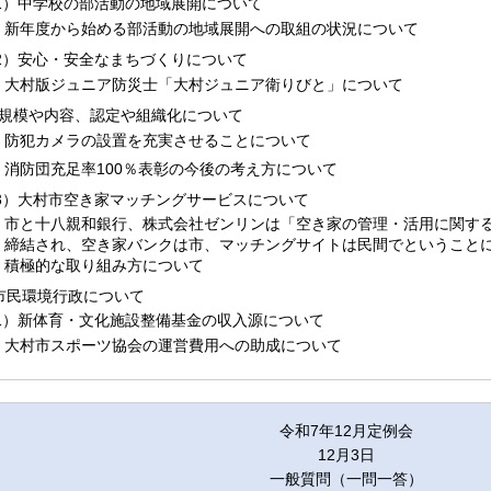
1）中学校の部活動の地域展開について
新年度から始める部活動の地域展開への取組の状況について
2）安心・安全なまちづくりについて
大村版ジュニア防災士「大村ジュニア衛りびと」について
.規模や内容、認定や組織化について
防犯カメラの設置を充実させることについて
消防団充足率100％表彰の今後の考え方について
3）大村市空き家マッチングサービスについて
市と十八親和銀行、株式会社ゼンリンは「空き家の管理・活用に関す
締結され、空き家バンクは市、マッチングサイトは民間でということ
積極的な取り組み方について
.市民環境行政について
1）新体育・文化施設整備基金の収入源について
大村市スポーツ協会の運営費用への助成について
令和7年12月定例会
12月3日
一般質問（一問一答）