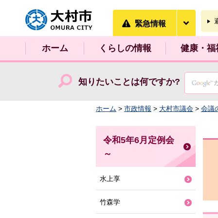
大村市
緊急情
緊急情報
ホーム
くらしの情報
健康・福
知りたいことは何ですか?
ホーム
>
市政情報
>
大村市議会
>
会議
令和5年6月定例会
～
水上享
竹森学