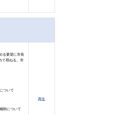
める要望に市長
めて尋ねる。市
について
再生
補助について