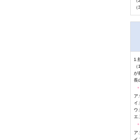
（
（
1
（
が
長
ア
イ
ウ
エ
ア
イ