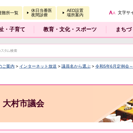
報を開く
休日当番医
AED設置
文字サ
避難所一覧
夜間診療
場所案内
祉・子育て
教育・文化・スポーツ
まちづ
のご案内
>
インターネット放送
>
議員名から選ぶ
>
令和5年6月定例会
大村市議会