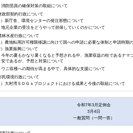
消防団員の確保対策の取組について
.財政部契約行政について
1）新庁舎、環境センターの発注形態について
地元企業の受注をどうやって担保していくのかについて
.農林水産行政について
1）農地転用許可権限移譲に向けて国への申請に必要な体制と申請時期
2）漁業振興について
今年の夏もかなり暑くなると予想される中、漁業収益の柱であるナマ
安であるが、予想と対策について
ウニ収穫への期待が高まる中で、具体的な支援について
.市民環境行政について
1）大村湾ＳＤＧｓプロジェクトにおける成果と今後の取組について
令和7年3月定例会
3月4日
一般質問（一問一答）