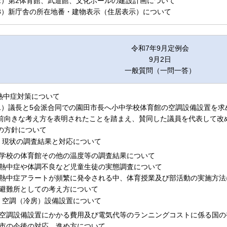
2）第2体育館、武道館、文化ホールの建設計画について
3）新庁舎の所在地番・建物表示（住居表示）について
令和7年9月定例会
9月2日
一般質問（一問一答）
.熱中症対策について
1）議長と5会派合同での園田市長へ小中学校体育館の空調設備設置を求
前向きな考え方を表明されたことを踏まえ、賛同した議員を代表して改
の方針について
現状の調査結果と対応について
.学校の体育館その他の温度等の調査結果について
.熱中症や体調不良など児童生徒の実態調査について
.熱中症アラートが頻繁に発令される中、体育授業及び部活動の実施方法
.避難所としての考え方について
空調（冷房）設備設置について
.空調設備設置にかかる費用及び電気代等のランニングコストに係る国の
.市の今後の対応、進め方について