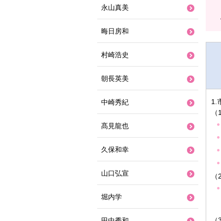
永山真美
晦日房和
村崎浩史
朝長英美
1
中崎秀紀
（
髙見龍也
久保和幸
山口弘宣
（
堀内学
（
田中秀和