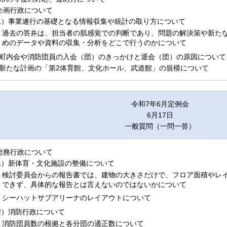
.企画行政について
1）事業遂行の基礎となる情報収集や統計の取り方について
過去の答弁は、担当者の肌感覚での判断であり、問題の解決策や新た
めのデータや資料の収集・分析をどこで行うのかについて
.町内会や消防団員の入会（団）のきっかけと退会（団）の原因について
.新たな計画の「第2体育館、文化ホール、武道館」の規模について
令和7年6月定例会
6月17日
一般質問（一問一答）
.総務行政について
1）新体育・文化施設の整備について
検討委員会からの報告書では、建物の大きさだけで、フロア面積やレ
できず、具体的な報告とは言えないのではないかについて
シーハットサブアリーナのレイアウトについて
2）消防行政について
消防団員数の根拠と各分団の適正数について