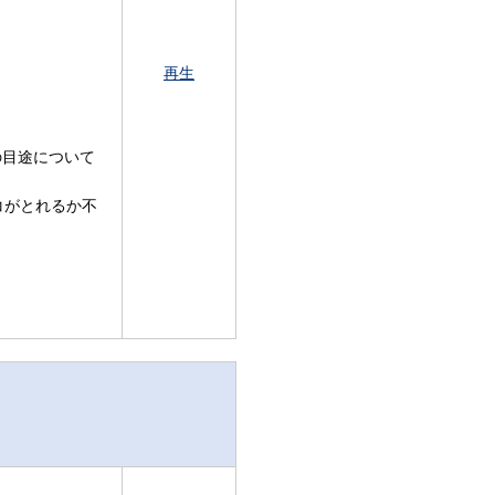
再生
の目途について
コがとれるか不