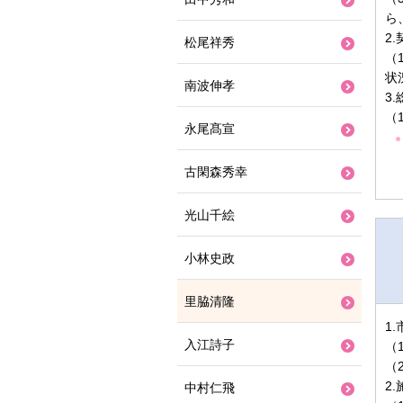
ら
2
松尾祥秀
（
状
南波伸孝
3
（
永尾髙宣
古閑森秀幸
光山千絵
小林史政
里脇清隆
1
入江詩子
（
（
2
中村仁飛