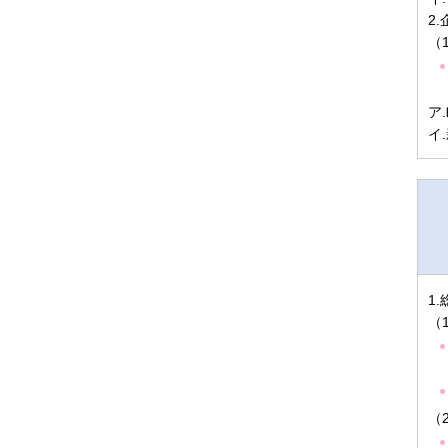
2
（
ア
イ
1
（
（