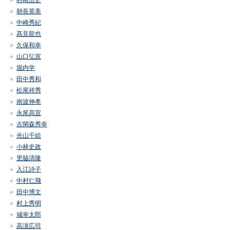
村崎浩史
朝長英美
中崎秀紀
髙見龍也
久保和幸
山口弘宣
堀内学
田中秀和
松尾祥秀
南波伸孝
永尾髙宣
古閑森秀幸
光山千絵
小林史政
里脇清隆
入江詩子
中村仁飛
田中博文
村上秀明
城幸太郎
高濵広司