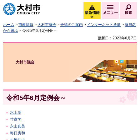
大村市
緊急情報
メニュー
検
緊急情報を開く
ホーム
>
市政情報
>
大村市議会
>
会議のご案内
>
インターネット放送
>
議員名
から選ぶ
> 令和5年6月定例会～
更新日：2023年6月7日
大村市議会
令和5年6月定例会～
水上享
竹森学
永山真美
晦日房和