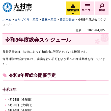
大村市
緊急情報
メニュー
検
緊急情報を開く
ホーム
>
まちづくり・産業
>
農林水産業
>
農業委員会
> 令和8年度総会スケジ
ュール
更新日：2026年4月27日
令和8年度総会スケジュール
農業委員会は、法律によって市町村に設置されている機関です。
毎月1回の総会において、審議を行い許可および県への進達業務を行っていま
す。
令和8年度総会開催予定
令和8年
4月24日（金曜日）
5月26日（火曜日）
6月26日（金曜日）