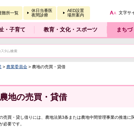
報を開く
休日当番医
AED設置
文字サ
避難所一覧
夜間診療
場所案内
祉・子育て
教育・文化・スポーツ
まちづ
業
>
農業委員会
> 農地の売買・貸借
農地の売買・貸借
の売買・貸し借りには、農地法第3条または農地中間管理事業の推進に
が必要です。