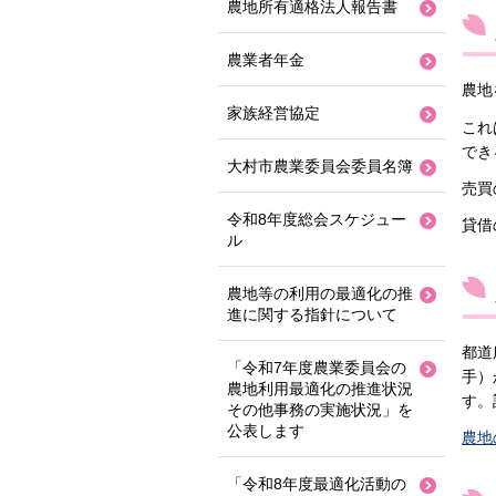
農地所有適格法人報告書
農業者年金
農地
家族経営協定
これ
でき
大村市農業委員会委員名簿
売買
令和8年度総会スケジュー
貸借
ル
農地等の利用の最適化の推
進に関する指針について
都道
「令和7年度農業委員会の
手）
農地利用最適化の推進状況
す。
その他事務の実施状況」を
公表します
農地
「令和8年度最適化活動の