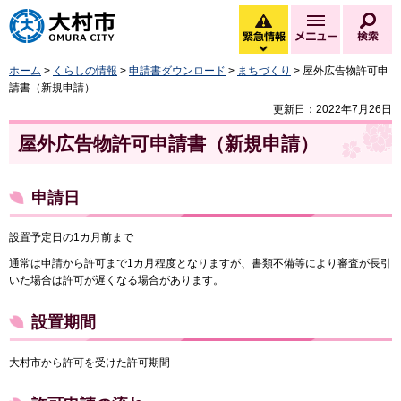
大村市
緊急情報
メニュー
検
緊急情報を開く
ホーム
>
くらしの情報
>
申請書ダウンロード
>
まちづくり
> 屋外広告物許可申
請書（新規申請）
更新日：2022年7月26日
屋外広告物許可申請書（新規申請）
申請日
設置予定日の1カ月前まで
通常は申請から許可まで1カ月程度となりますが、書類不備等により審査が長引
いた場合は許可が遅くなる場合があります。
設置期間
大村市から許可を受けた許可期間