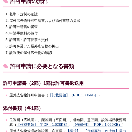
許可申請の流れ
基準・規制の確認
屋外広告物許可申請書および添付書類の提出
許可申請書の審査
申請手数料の納付
許可書・許可証票の交付
許可を受けた屋外広告物の掲出
設置後の屋外広告物の確認
許可申請に必要となる書類
許可申請書（2部）1部は許可書返送用
屋外広告物許可申請書（
【記載要領】（PDF：306KB）
）
添付書類（各1部）
位置図（広域図）、配置図（平面図）、構造図、意匠図、設置場所状況写
真（
【作成要領】（PDF：1,628KB）
、
【作成例】（PDF：1,029KB）
）
屋外広告物管理者等設置・変更届（
【様式】・【作成要領・作成例】
届出