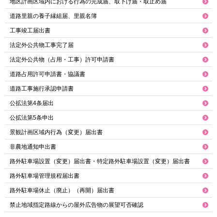
地区計画区域内における行為の完成届、取下げ届・取止め届
道路里親の養子縁組届、里親名簿
工事竣工届出書
法定外公共物工事完了届
法定外公共物（占用・工事）許可申請書
道路占用許可申請書・協議書
道路工事施行承認申請書
公拡法第4条届出
公拡法第5条申出
景観計画区域内行為（変更）届出書
非農地通知申出書
路外駐車場設置（変更）届出書・特定路外駐車場設置（変更）届出書
路外駐車場管理規程届出書
路外駐車場休止（廃止）（再開）届出書
禁止地域指定路線からの屋外広告物の展望可否確認