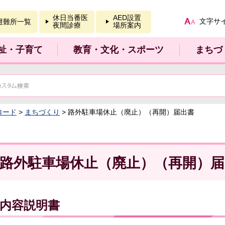
報を開く
休日当番医
AED設置
文字サ
避難所一覧
夜間診療
場所案内
祉・子育て
教育・文化・スポーツ
まちづ
ロード
>
まちづくり
> 路外駐車場休止（廃止）（再開）届出書
路外駐車場休止（廃止）（再開）届
内容説明書