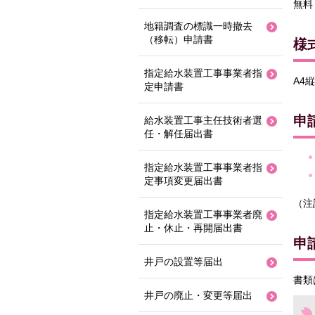
無料
地籍調査の標識一時撤去
（移転）申請書
様
指定給水装置工事事業者指
A4縦
定申請書
申
給水装置工事主任技術者選
任・解任届出書
指定給水装置工事事業者指
定事項変更届出書
（注
指定給水装置工事事業者廃
止・休止・再開届出書
申
井戸の設置等届出
書類
井戸の廃止・変更等届出