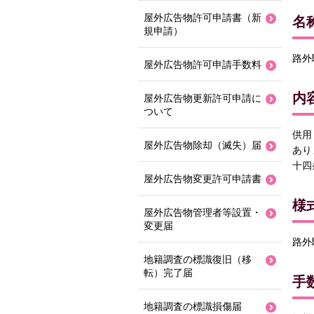
屋外広告物許可申請書（新
名
規申請）
路外
屋外広告物許可申請手数料
内
屋外広告物更新許可申請に
ついて
供用
屋外広告物除却（滅失）届
あり
十四
屋外広告物変更許可申請書
様
屋外広告物管理者等設置・
変更届
路外
地籍調査の標識復旧（移
転）完了届
手
地籍調査の標識損傷届