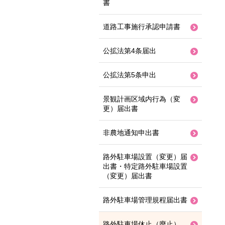
書
道路工事施行承認申請書
公拡法第4条届出
公拡法第5条申出
景観計画区域内行為（変
更）届出書
非農地通知申出書
路外駐車場設置（変更）届
出書・特定路外駐車場設置
（変更）届出書
路外駐車場管理規程届出書
路外駐車場休止（廃止）