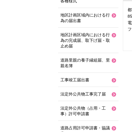
各種様式
都
地区計画区域内における行
8
為の届出書
電
フ
地区計画区域内における行
為の完成届、取下げ届・取
止め届
道路里親の養子縁組届、里
親名簿
工事竣工届出書
法定外公共物工事完了届
法定外公共物（占用・工
事）許可申請書
道路占用許可申請書・協議