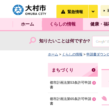
大村市
緊急情
緊急情報
ホーム
くらしの情報
健康・福
知りたいことは何ですか?
ホーム
>
くらしの情報
>
申請書ダウン
まちづくり
都市計画法第53条許可申請
書
都市計画法第65条許可申請
書