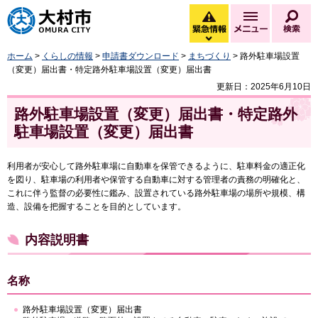
大村市
緊急情報
メニュー
検
緊急情報を開く
ホーム
>
くらしの情報
>
申請書ダウンロード
>
まちづくり
> 路外駐車場設置
（変更）届出書・特定路外駐車場設置（変更）届出書
更新日：2025年6月10日
路外駐車場設置（変更）届出書・特定路外
駐車場設置（変更）届出書
利用者が安心して路外駐車場に自動車を保管できるように、駐車料金の適正化
を図り、駐車場の利用者や保管する自動車に対する管理者の責務の明確化と、
これに伴う監督の必要性に鑑み、設置されている路外駐車場の場所や規模、構
造、設備を把握することを目的としています。
内容説明書
名称
路外駐車場設置（変更）届出書