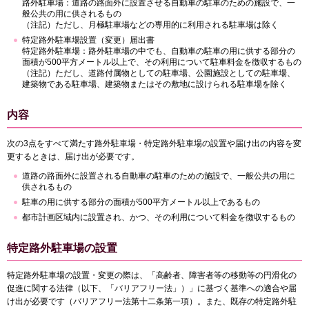
路外駐車場：道路の路面外に設置させる自動車の駐車のための施設で、一
般公共の用に供されるもの
（注記）ただし、月極駐車場などの専用的に利用される駐車場は除く
特定路外駐車場設置（変更）届出書
特定路外駐車場：路外駐車場の中でも、自動車の駐車の用に供する部分の
面積が500平方メートル以上で、その利用について駐車料金を徴収するもの
（注記）ただし、道路付属物としての駐車場、公園施設としての駐車場、
建築物である駐車場、建築物またはその敷地に設けられる駐車場を除く
内容
次の3点をすべて満たす路外駐車場・特定路外駐車場の設置や届け出の内容を変
更するときは、届け出が必要です。
道路の路面外に設置される自動車の駐車のための施設で、一般公共の用に
供されるもの
駐車の用に供する部分の面積が500平方メートル以上であるもの
都市計画区域内に設置され、かつ、その利用について料金を徴収するもの
特定路外駐車場の設置
特定路外駐車場の設置・変更の際は、「高齢者、障害者等の移動等の円滑化の
促進に関する法律（以下、「バリアフリー法」）」に基づく基準への適合や届
け出が必要です（バリアフリー法第十二条第一項）。また、既存の特定路外駐