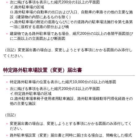
次に掲げる事項を表示した縮尺200分の1以上の平面図
イ.路外駐車場の区域
ロ.路外駐車場の自動車の出口および入口、自動車の車路その他の主要な施
設（建築物の内部にあるものを除く）
ハ.路外駐車場の附近の道路ならびにその道路内の駐車場法施行令第七条第
一項に規程する道路の部分および橋
建築物である路外駐車場である場合、縮尺200分の1以上の各階平面図並び
に二面以上の立面図および断面図
（注記）変更届出書の場合は、変更しようとする事項にかかる図面のみ添付し
てください。
特定路外駐車場設置（変更）届出書
特定路外駐車場の位置を表示した縮尺10,000分の1以上の地形図
次に掲げる事項を表示した縮尺200分の1以上の平面図
イ.特定路外駐車場の区域
ロ.路外駐車場車椅子使用者用駐車施設、路外駐車場移動等円滑化経路その
他の主要な施設
（注記）
変更届出書の場合は、変更しようとする事項にかかる図面のみ添付してく
ださい。
路外駐車場設置（変更）届出書と同時に届け出る場合は、簡略化した様式