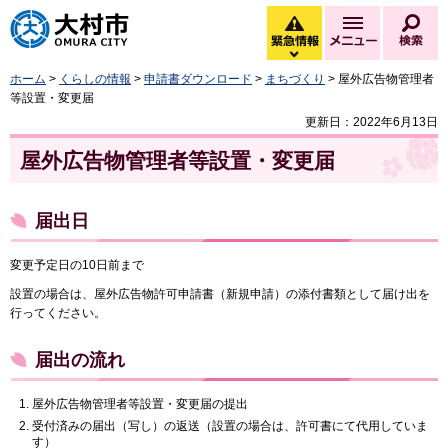
大村市
緊急情報
メニュー
検
緊急情報を開く
ホーム
>
くらしの情報
>
申請書ダウンロード
>
まちづくり
> 屋外広告物管理者
等設置・変更届
更新日：2022年6月13日
屋外広告物管理者等設置・変更届
届出日
変更予定日の10日前まで
設置の場合は、屋外広告物許可申請書（新規申請）の添付書類として届け出を
行ってください。
届出の流れ
屋外広告物管理者等設置・変更届の提出
受付済みの届出（写し）の返送（設置の場合は、許可書にて代用していま
す）