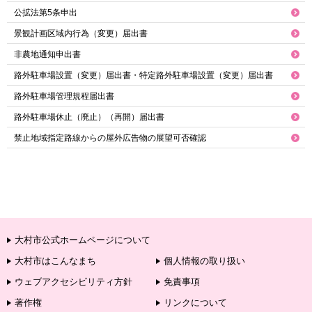
公拡法第5条申出
景観計画区域内行為（変更）届出書
非農地通知申出書
路外駐車場設置（変更）届出書・特定路外駐車場設置（変更）届出書
路外駐車場管理規程届出書
路外駐車場休止（廃止）（再開）届出書
禁止地域指定路線からの屋外広告物の展望可否確認
大村市公式ホームページについて
大村市はこんなまち
個人情報の取り扱い
ウェブアクセシビリティ方針
免責事項
著作権
リンクについて