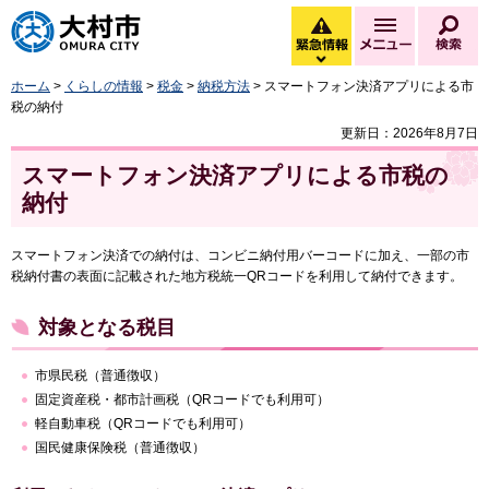
大村市
緊急情報
メニュー
検
緊急情報を開く
ホーム
>
くらしの情報
>
税金
>
納税方法
> スマートフォン決済アプリによる市
税の納付
更新日：2026年8月7日
スマートフォン決済アプリによる市税の
納付
スマートフォン決済での納付は、コンビニ納付用バーコードに加え、一部の市
税納付書の表面に記載された地方税統一QRコードを利用して納付できます。
対象となる税目
市県民税（普通徴収）
固定資産税・都市計画税（QRコードでも利用可）
軽自動車税（QRコードでも利用可）
国民健康保険税（普通徴収）