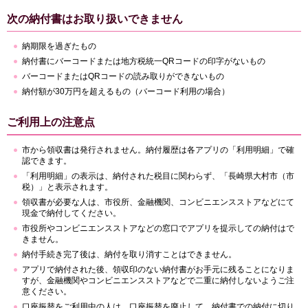
次の納付書はお取り扱いできません
納期限を過ぎたもの
納付書にバーコードまたは地方税統一QRコードの印字がないもの
バーコードまたはQRコードの読み取りができないもの
納付額が30万円を超えるもの（バーコード利用の場合）
ご利用上の注意点
市から領収書は発行されません。納付履歴は各アプリの「利用明細」で確
認できます。
「利用明細」の表示は、納付された税目に関わらず、「長崎県大村市（市
税）」と表示されます。
領収書が必要な人は、市役所、金融機関、コンビニエンスストアなどにて
現金で納付してください。
市役所やコンビニエンスストアなどの窓口でアプリを提示しての納付はで
きません。
納付手続き完了後は、納付を取り消すことはできません。
アプリで納付された後、領収印のない納付書がお手元に残ることになりま
すが、金融機関やコンビニエンスストアなどで二重に納付しないようご注
意ください。
口座振替をご利用中の人は、口座振替を廃止して、納付書での納付に切り