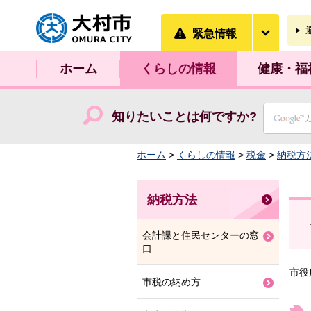
大村市
緊急情
緊急情報
ホーム
くらしの情報
健康・福
知りたいことは何ですか?
ホーム
>
くらしの情報
>
税金
>
納税方
納税方法
会計課と住民センターの窓
口
市役
市税の納め方