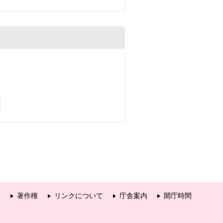
項
著作権
リンクについて
庁舎案内
開庁時間