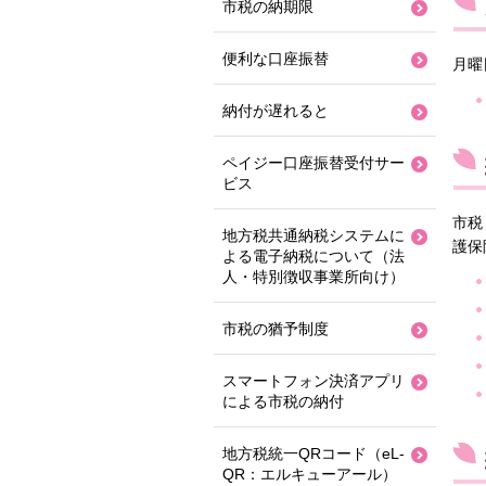
市税の納期限
便利な口座振替
月曜
納付が遅れると
ペイジー口座振替受付サー
ビス
市税
地方税共通納税システムに
護保
よる電子納税について（法
人・特別徴収事業所向け）
市税の猶予制度
スマートフォン決済アプリ
による市税の納付
地方税統一QRコード（eL-
QR：エルキューアール）