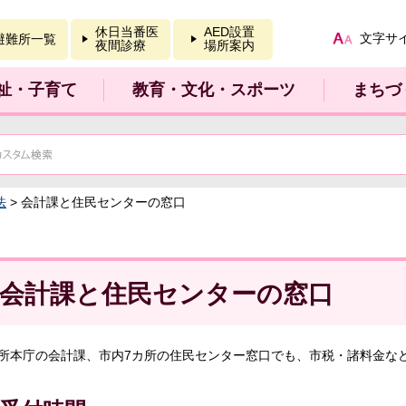
報を開く
休日当番医
AED設置
文字サ
避難所一覧
夜間診療
場所案内
祉・子育て
教育・文化・スポーツ
まちづ
法
> 会計課と住民センターの窓口
会計課と住民センターの窓口
所本庁の会計課、市内7カ所の住民センター窓口でも、市税・諸料金な