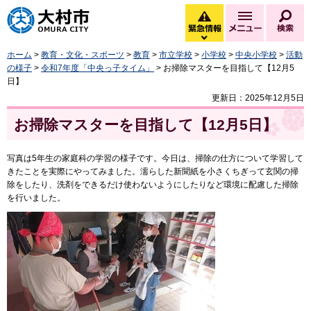
大村市
緊急情報
メニュー
検
緊急情報を開く
ホーム
>
教育・文化・スポーツ
>
教育
>
市立学校
>
小学校
>
中央小学校
>
活動
の様子
>
令和7年度「中央っ子タイム」
> お掃除マスターを目指して【12月5
日】
更新日：2025年12月5日
お掃除マスターを目指して【12月5日】
写真は5年生の家庭科の学習の様子です。今日は、掃除の仕方について学習して
きたことを実際にやってみました。濡らした新聞紙を小さくちぎって玄関の掃
除をしたり、洗剤をできるだけ使わないようにしたりなど環境に配慮した掃除
を行いました。