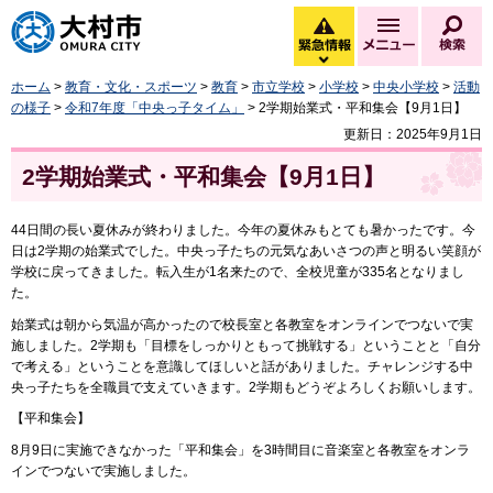
大村市
緊急情報
メニュー
検
緊急情報を開く
ホーム
>
教育・文化・スポーツ
>
教育
>
市立学校
>
小学校
>
中央小学校
>
活動
の様子
>
令和7年度「中央っ子タイム」
> 2学期始業式・平和集会【9月1日】
更新日：2025年9月1日
2学期始業式・平和集会【9月1日】
44日間の長い夏休みが終わりました。今年の夏休みもとても暑かったです。今
日は2学期の始業式でした。中央っ子たちの元気なあいさつの声と明るい笑顔が
学校に戻ってきました。転入生が1名来たので、全校児童が335名となりまし
た。
始業式は朝から気温が高かったので校長室と各教室をオンラインでつないで実
施しました。2学期も「目標をしっかりともって挑戦する」ということと「自分
で考える」ということを意識してほしいと話がありました。チャレンジする中
央っ子たちを全職員で支えていきます。2学期もどうぞよろしくお願いします。
【平和集会】
8月9日に実施できなかった「平和集会」を3時間目に音楽室と各教室をオンラ
インでつないで実施しました。