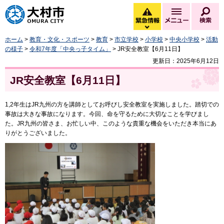
大村市
緊急情報
メニュー
検
緊急情報を開く
ホーム
>
教育・文化・スポーツ
>
教育
>
市立学校
>
小学校
>
中央小学校
>
活動
の様子
>
令和7年度「中央っ子タイム」
> JR安全教室【6月11日】
更新日：2025年6月12日
JR安全教室【6月11日】
1,2年生はJR九州の方を講師としてお呼びし安全教室を実施しました。踏切での
事故は大きな事故になります。今回、命を守るために大切なことを学びまし
た。JR九州の皆さま、お忙しい中、このような貴重な機会をいただき本当にあ
りがとうございました。